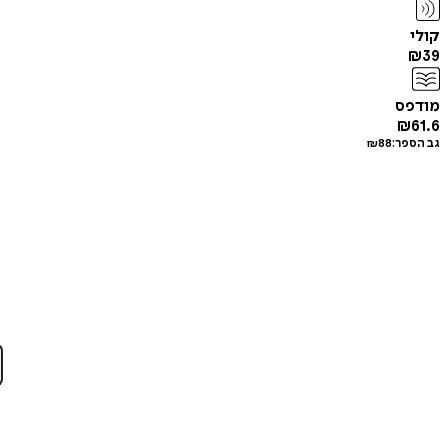
קולי
₪
39
מודפס
₪
61.6
גב הספר:
88
₪