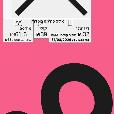
איזה פורמט בא לך?
דיגיטלי
קולי
מודפס
₪
61.6
₪
39
₪
32
מחיר קודם:
44
₪
במבצע עד:
31/08/2026
מחיר על הספר: ₪
88