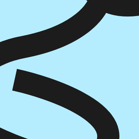
איזה פורמט בא לך?
דיגיטלי
קולי
מודפס
₪
78.4
₪
37
₪
32
מחיר קודם:
49
₪
במבצע עד:
31/08/2026
מחיר על הספר: ₪
98