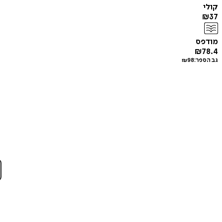
קולי
₪
37
מודפס
₪
78.4
גב הספר:
98
₪