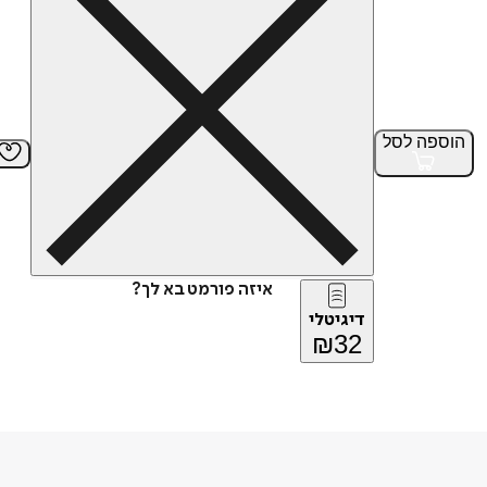
הוספה
לסל
איזה פורמט בא לך?
דיגיטלי
₪
32