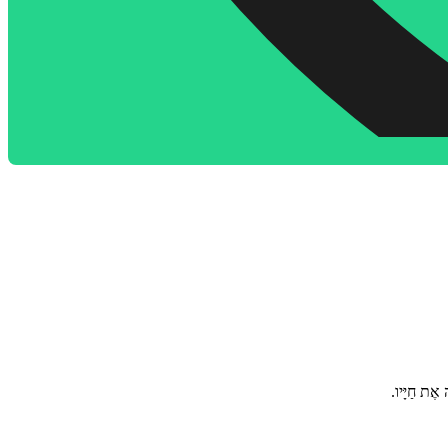
 אֶת חַיָּיו.