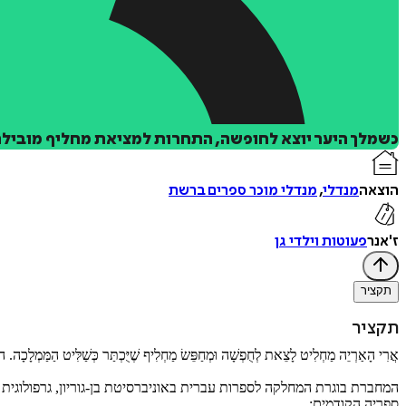
כשמלך היער יוצא לחופשה, התחרות למציאת מחליף מובילה
הוצאה
מנדלי
,
מנדלי מוכר ספרים ברשת
ז'אנר
פעוטות וילדי גן
תקציר
תקציר
אֲרִי הָאַרְיֵה מַחְלִיט לָצֵאת לְחֻפְשָׁה וּמְחַפֵּשׂ מַחְלִיף שֶׁיֻּכְתַּר כְּשַׁלִּיט הַמַּמְלָכָה. הוּא 
המחברת בוגרת המחלקה לספרות עברית באוניברסיטת בן-גוריון, גרפולוגית
ספריה הקודמים: