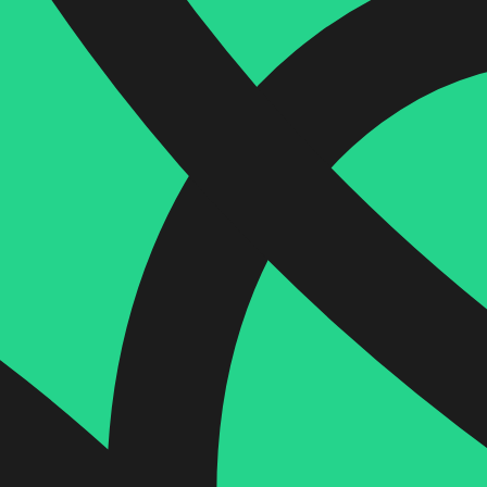
הוספה
לסל
איזה פורמט בא לך?
דיגיטלי
₪
32