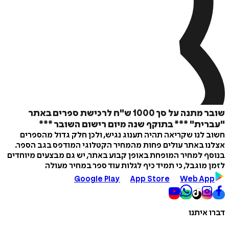
ספה
ל
שובר מתנה על סך 1000 ש"ח לרכישת ספרים באתר
איזה פורמט בא לך?
ית" *** בתוקף שנה מיום רישום השובר ***
דיגיטלי
לנו שקריאה תהיה תענוג נגיש, ולכן חלק גדול מהספרים
₪
1000
 באתר עולים פחות מהמחיר הקטלוגי המודפס בגב הספר.
 למחיר המופחת באופן קבוע באתר, יש גם מבצעים מיוחדים
מוגבל, כי תמיד כיף לגלות עוד ספר במחיר מעולה
Google Play
App Store
Web A
איתנו