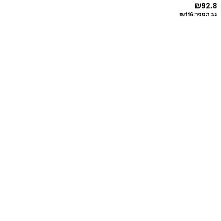
₪
92.8
גב הספר:
116
₪