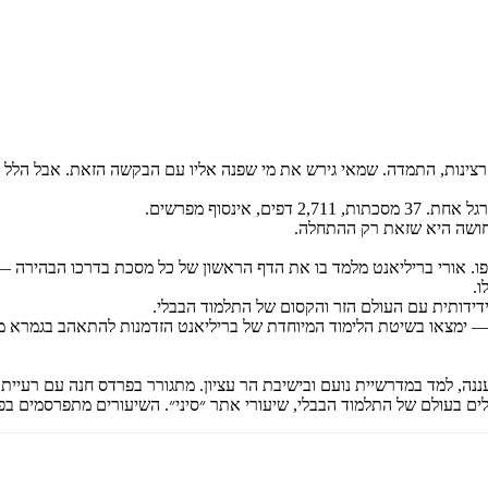
מחיר קודם:
58
₪
במבצע עד:
31/08/2026
מחיר על הספר: ₪
116
צינות, התמדה. שמאי גירש את מי שפנה אליו עם הבקשה הזאת. אבל הלל קיב
ינסוף מפרשים.
תחושה היא שזאת רק ההתחלה.
ו. אורי בריליאנט מלמד בו את הדף הראשון של כל מסכת בדרכו הבהירה — 
ו.
ידידותית עם העולם הזר והקסום של התלמוד הבבלי.
 — ימצאו בשיטת הלימוד המיוחדת של בריליאנט הזדמנות להתאהב בגמרא 
נה, למד במדרשיית נועם ובישיבת הר עציון. מתגורר בפרדס חנה עם רעייתו ו
ים בעולם של התלמוד הבבלי, שיעורי אתר ״סיני״. השיעורים מתפרסמים בפו