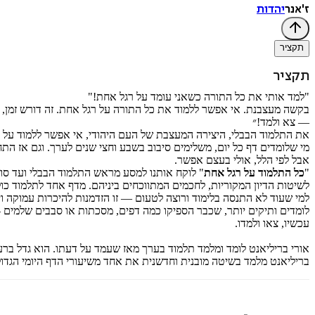
ז'אנר
יהדות
תקציר
תקציר
"למד אותי את כל התורה כשאני עומד על רגל אחת!"
בקשה מעצבנת. אי אפשר ללמוד את כל התורה על רגל אחת. זה דורש זמן, ר
— צא ולמד!״
את התלמוד הבבלי, היצירה המעצבת של העם היהודי, אי אפשר ללמוד על רגל אחת. 37 מסכתות, 2,711 דפים, א
מי שלומדים דף כל יום, משלימים סיבוב בשבע וחצי שנים לערך. וגם אז ה
אבל לפי הלל, אולי בעצם אפשר.
"
כל התלמוד על רגל אחת
" לוקח אותנו למסע מראש התלמוד הבבלי ועד סופ
לשיטות הדיון המקוריות, לחכמים המתווכחים ביניהם. מדף אחד לתלמוד כול
למי שעוד לא התנסה בלימוד ורוצה לטעום — זו הזדמנות להיכרות עמוקה ו
לומדים ותיקים יותר, שכבר הספיקו כמה דפים, מסכתות או סבבים שלמים
עכשיו, צאו ולמדו.
אורי בריליאנט לומד ומלמד תלמוד בערך מאז שעמד על דעתו. הוא גדל ברענ
בריליאנט מלמד בשיטה מובנית וחדשנית את אחד משיעורי הדף היומי הגדול