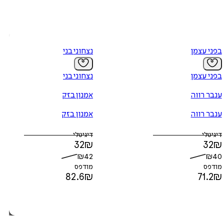
בפני עצמן
נצחוני בני
בפני עצמן
נצחוני בני
ענבר רווה
אמנון בזק
ענבר רווה
אמנון בזק
דיגיטלי
דיגיטלי
32
₪
32
₪
₪
42
₪
40
מודפס
מודפס
82.6
₪
71.2
₪