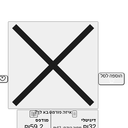
הוספה
לסל
איזה פורמט בא לך?
דיגיטלי
מודפס
₪
59.2
₪
32
מחיר קודם:
42
₪