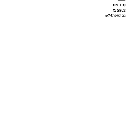
מודפס
₪
59.2
גב הספר:
74
₪