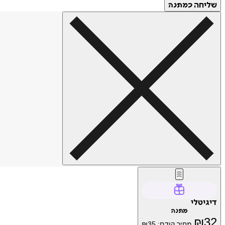
שליחה
כמתנה
דיגיטלי
מתנה
₪
32
מחיר קודם:
35
₪