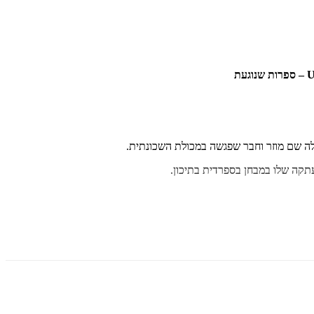
 לה שם מוזר וחבר שפגשה במכולת השכונתית.
עתקה שלו במבחן בספרדית בתיכון.
קת יומין: האם ישנם חיים אחרי המוות?
 פרי עטה: "מעל ומעבר" ו"מעבר לזמן".