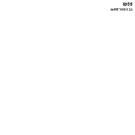
₪
59
גב הספר:
98
₪