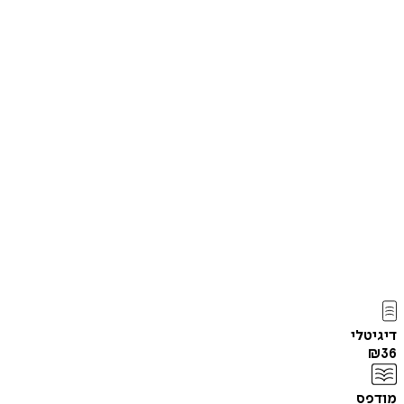
דיגיטלי
₪
36
מודפס