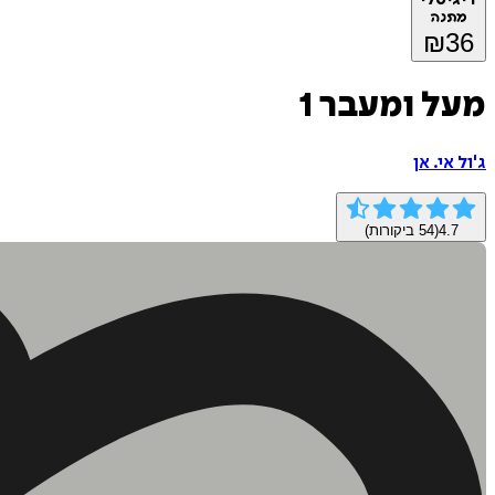
מתנה
₪
36
מעל ומעבר 1
ג'ול אי. אן
4.7
(
54
ביקורות)