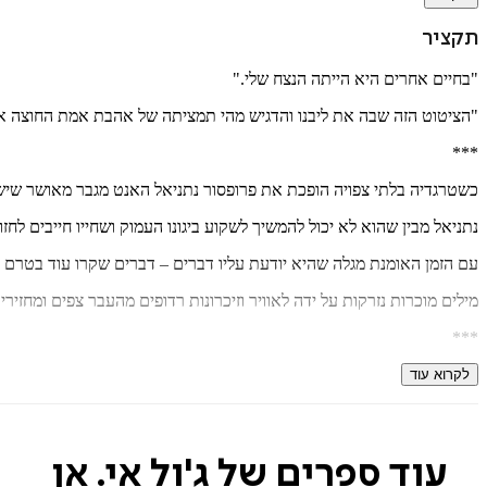
תקציר
"בחיים אחרים היא הייתה הנצח שלי."
"הציטוט הזה שבה את ליבנו והדגיש מהי תמציתה של אהבת אמת החוצה את 
***
כשטרגדיה בלתי צפויה הופכת את פרופסור נתניאל האנט מגבר מאושר שיש ל
נתניאל מבין שהוא לא יכול להמשיך לשקוע ביגונו העמוק ושחייו חייבים ל
עם הזמן האומנת מגלה שהיא יודעת עליו דברים – דברים שקרו עוד בטרם 
מילים מוכרות נזרקות על ידה לאוויר וזיכרונות רדופים מהעבר צפים ומחזי
***
מעל ומעבר
הוא רומן מרגש שפורט על כל מיתר אנושי. סיפור נוגע, סקסי ו
לקרוא עוד
ג'ול אי. אן
היא מחברת רבי־מכר רבים, ביניהם
סקרלט סטון
שתורגם לעברית
עוד ספרים של ג'ול אי. אן