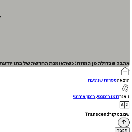
אהבה שגדולה מן המוות: כשהאומנת החדשה של בתו יודעת ע
הוצאה
ספרות שנוגעת
ז'אנר
רומן רומנטי
,
רומן אירוטי
שם במקור
Transcend
תקציר