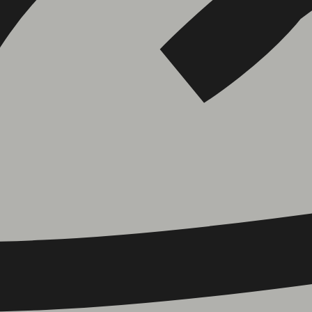
הוספה
לסל
איזה פורמט בא לך?
דיגיטלי
מודפס
₪
59
₪
36
מחיר על הספר: ₪
98