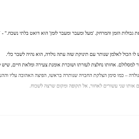
גבולות הזמן והמרחק. 'מעל ומעבר ומעבר לזמן' הוא דואט בלתי נשכח."
- U – ספרות שנוגעת
ו הכול לאלמן שנותר עם תינוקת שזה עתה נולדה, הוא נהיה לשבר כלי.
חזור למסלולם. אחותו נחלצת לעזרתו ושוכרת אומנת צעירה ומלאת חיים, שיש
נולדה – כמו סימן הצלקת החבויה שנותרה בראשו, הפיצה האהובה עליו והה
רים אותו שני עשורים לאחור, אל תקופה ומקום שרצה לשכוח.
מטריף חושים אשר קורא תיגר על אמונות, חושף אפשרויות ומעורר שאלה עתי
 והפך להצלחה מסחררת בקרב הקוראים בישראל. כעת רואה אור דואט חדש