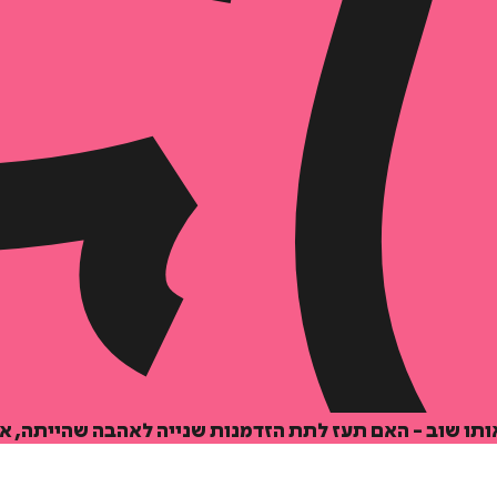
תו שוב - האם תעז לתת הזדמנות שנייה לאהבה שהייתה, או