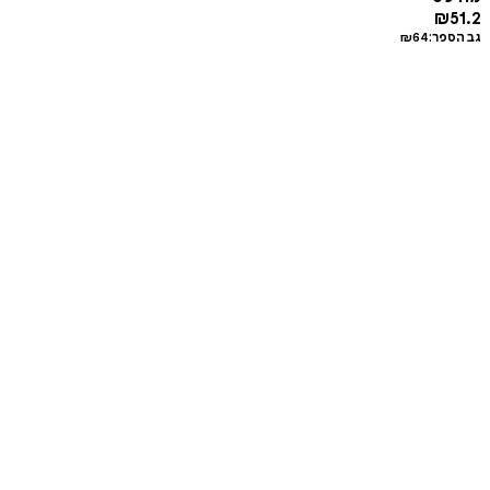
₪
51.2
גב הספר:
64
₪