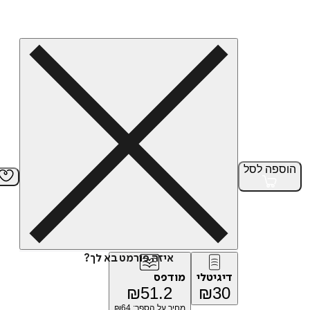
הוספה
לסל
איזה פורמט בא לך?
דיגיטלי
מודפס
₪
51.2
₪
30
מחיר על הספר: ₪
64