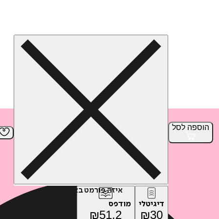
הוספה
לסל
איזה פורמט בא לך?
דיגיטלי
מודפס
₪
51.2
₪
30