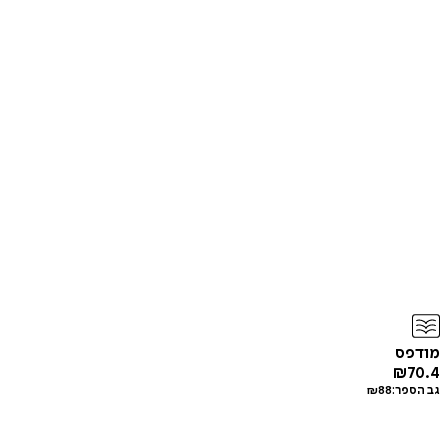
מודפס
₪
70.4
גב הספר:
88
₪