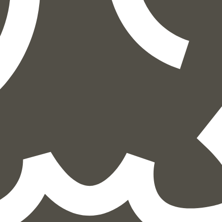
דיגיטלי
מודפס
₪
57.6
₪
32
מחיר קודם:
42
₪
במבצע עד:
31/08/2026
מחיר על הספר: ₪
72