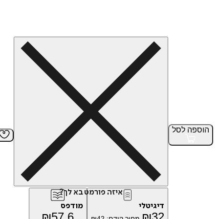
הוספה
לסל
איזה פורמט בא לך?
דיגיטלי
מודפס
₪
57.6
₪
32
מחיר קודם:
42
₪