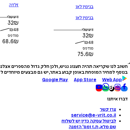
זלדה
בנימין לאו
דיגיטלי
בנימין לאו
32
₪
₪
48
דיגיטלי
32
₪
מודפס
68.6
₪
₪
48
מודפס
75.6
₪
חשוב לנו שקריאה תהיה תענוג נגיש, ולכן חלק גדול מהספרים אצלנ
בנוסף למחיר המופחת באופן קבוע באתר, יש גם מבצעים מיוחדים לזמ
Google Play
App Store
Web App
דברו איתנו
צרו קשר
service@e-vrit.co.il
לביטול עסקה
כדין יש לשלוח
שם מלא, ת.ז ומס
'
הזמנה