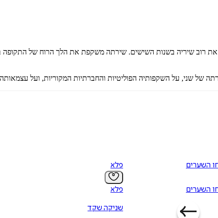
דיגיטלי
מודפס
₪
70.4
₪
32
מחיר קודם:
39
₪
במבצע עד:
31/08/2026
מחיר על הספר: ₪
88
 בדורה, פרסמה את רוב שיריה בשנות השישים. שירתה משקפת את הלך הרוח של הת
רתה של שני, על השקפותיה הפוליטיות והחברתיות המקוריות, ועל עצמאותה 
חו השערים
פלא
חו השערים
פלא
שניקה שקד