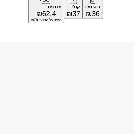
דיגיטלי
קולי
מודפס
₪
62.4
₪
37
₪
36
מחיר על הספר: ₪
78