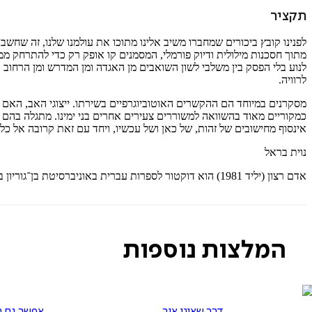
תקציר
לפנינו קובץ ביכורים שמחברו משיב אלינו מתוכו את עולמנו שלנו, זה שחשב
מתוך חסכנות מילולית ודיוק פורמלי, המסמנים קו אופק רק כדי להתרחק ממנ
לנוע בלי הפסק בין משלבי לשון השואבים מן האגדה ומן המדרש ומן הרחוב 
לרוויה.
מסקרנים במיוחד הם ההקשרים האוטוביוגרפיים בשירתו. ייצוגי האב, האם 
כמקוריים מאוד בהשוואה למשוררים צעירים אחרים בני ימינו. מתגלה בה
אינסוף מחישובים של זהות, של כאן ושל עכשיו, ויחד עם זאת קרובה אל כל 
נוית בראל
אדם רצון (יליד 1981) הוא דוקטור לספרות עברית באוניברסיטת בן־גוריון בנגב. מתגורר ביפו. מרצה ומנחה סגלי הוראה ותלמידים בתחומי חינוך ומיומנויות למידה.
המלצות נוספות
דבר שאינו אור
אפשר גם ב