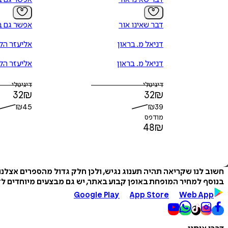
דבר שאינו אור
אפשר גם ב
דניאל מ. בראון
אליעזר הל
דניאל מ. בראון
אליעזר הל
דיגיטלי
דיגיטלי
32
₪
32
₪
₪
45
₪
39
מודפס
48
₪
חשוב לנו שקריאה תהיה תענוג נגיש, ולכן חלק גדול מהספרים אצלנ
בנוסף למחיר המופחת באופן קבוע באתר, יש גם מבצעים מיוחדים לזמ
Google Play
App Store
Web App