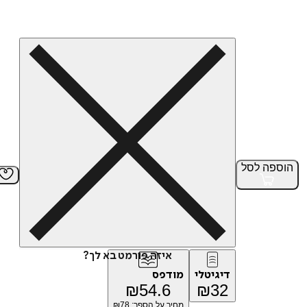
הוספה
לסל
איזה פורמט בא לך?
דיגיטלי
מודפס
₪
54.6
₪
32
מחיר על הספר: ₪
78