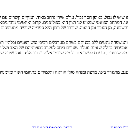
נו שיש לו גבול, באופן חסר גבול. עולם שירי נרחב מאוד, המקיים קשרים ע
ו. המרחב הפואטי שמציע לנו רצון הוא כפול־פנים: קרוב ואינטימי מחד גיס
והשכונה, מן העבר ומן ההווה. שירתו של רצון היא ספרייה שדפיה מתעופפים 
והמשפחה נוגעים ללב בכנותם כשהם מערבלים רכיבי נפש רצוניים ובלתי־ רצו
ם אמפתיה גדולה שאינה נועלת שערים ביחס לעיצוב דמויותיהם של האב וש
מה שבפנים, הופכת ללשון את כל מה שיזומן אליה ויקרב אליה. זוהי שירה ש
לי כפפות
הקיר אף פעם לא מחבק