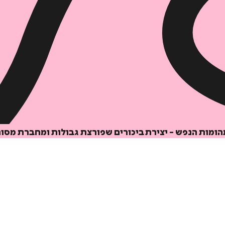
הוספה
לסל
תהומות הנפש - יצירת ביכורים שפורצת גבולות ומחברת מסו
איזה פורמט בא לך?
דיגיטלי
מודפס
₪
54.6
₪
32
מחיר על הספר: ₪
78