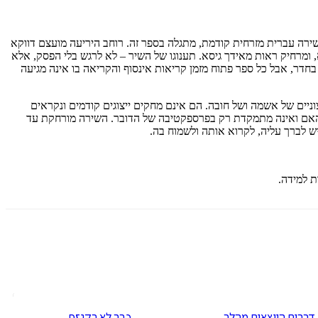
ם שירה עברית מזרחית קודמת, מתגלה בספר זה. רוחב היריעה מועצם דווקא
א, ומרחיק ראות מאידך גיסא. תענוגו של השיר – לא לרגש בלי הפסק, אלא
בחדר, אבל כל ספר פתוח מזמן קריאות אינסוף והקריאה בו אינה מגיעה
ניים של אשמה ושל חובה. הם אינם מחקים ייצוגים קודמים ונקראים
ל האם ואינה מתמקדת רק בפרספקטיבה של הדובר. השירה מורחקת עד
יש לברך עליה, לקרוא אותה ולשמוח בה.
דברים היוצאים מהלב
כבר לא בקנזס