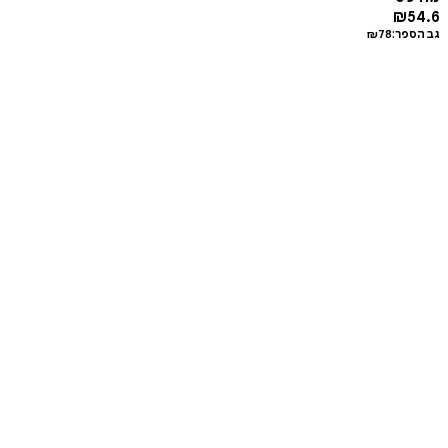
₪
54.6
גב הספר:
78
₪