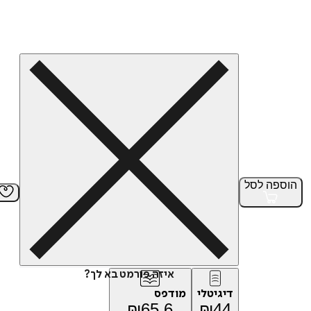
הוספה
לסל
איזה פורמט בא לך?
דיגיטלי
מודפס
₪
65.6
₪
44