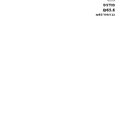
מודפס
₪
65.6
גב הספר:
82
₪