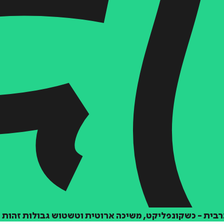
רבית - כשקונפליקט, משיכה ארוטית וטשטוש גבולות זהות