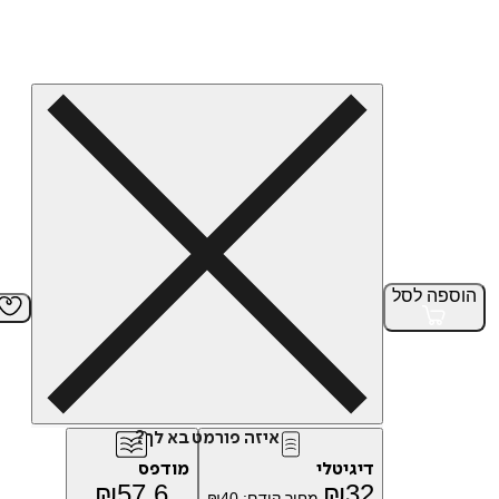
הוספה
לסל
איזה פורמט בא לך?
דיגיטלי
מודפס
₪
57.6
₪
32
מחיר קודם:
40
₪