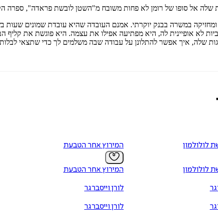
אנת שלה אל סופו של רומן לא פחות משובח מ"השטן לובשת פראדה", ספרה ה
טן ומחזיקה במשרה בבנק יוקרתי. אמנם העובדה שהיא עובדת שמונים שעות ב
יות לא אופיינית לה, היא מפתיעה אפילו את עצמה. היא פוגשת את קליף 
לגות שלה, איך אפשר להתלונן על עבודה שבה משלמים לך כדי שתצאי לבלו
ת לולולמון
המירוץ אחר הטבעת
ת לולולמון
המירוץ אחר הטבעת
גר
לורן וייסברגר
גר
לורן וייסברגר