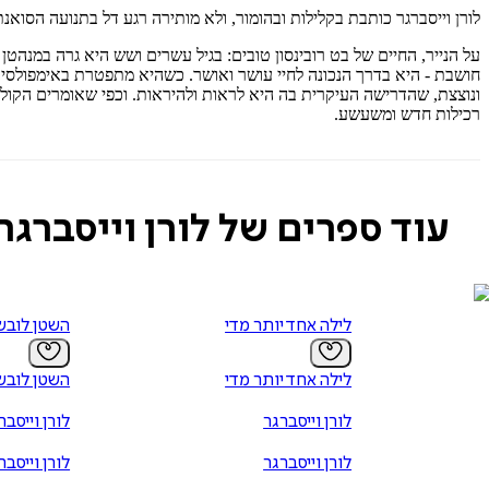
לורן וייסברגר כותבת בקלילות ובהומור, ולא מותירה רגע דל בתנועה הסו
על הנייר, החיים של בט רובינסון טובים: בגיל עשרים ושש היא גרה במנה
חושבת - היא בדרך הנכונה לחיי עושר ואושר. כשהיא מתפטרת באימפולסיב
ונוצצת, שהדרישה העיקרית בה היא לראות ולהיראות. וכפי שאומרים הקו
רכילות חדש ומשעשע.
עוד ספרים של לורן וייסברגר
לילה אחד יותר מדי
השטן לובש
לילה אחד יותר מדי
השטן לובש
לורן וייסברגר
לורן וייסבר
לורן וייסברגר
לורן וייסבר