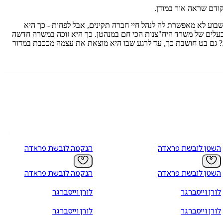
קודם שראה אור במודן.
שבוע לא מאפשרת לה לנהל חיי חברה תקינים, אבל לפחות - כך היא
הבעלים של משרד היח"צנות הכי חם במנהטן. כך היא זוכה במשרה חדשה
ת? גם בט חושבת כך, עד לרגע שבו היא מוצאת את עצמה מככבת במדור
השטן לובשת פראדה
הנקמה לובשת פראדה
השטן לובשת פראדה
הנקמה לובשת פראדה
לורן וייסברגר
לורן וייסברגר
לורן וייסברגר
לורן וייסברגר