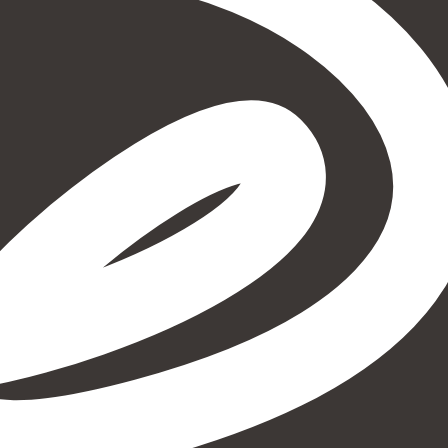
איזה פורמט בא לך?
מודפס
₪
78.4
מחיר על הספר: ₪
98