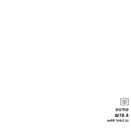
מודפס
₪
78.4
גב הספר:
98
₪