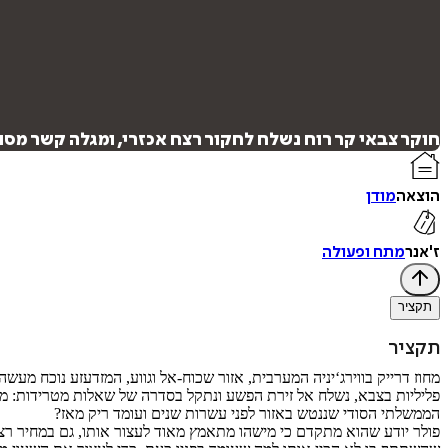
חוקר צבאי קר רוח נשלח לחקור רצח אכזרי, ומגלה קשר מס
הוצאה
מודן
ז'אנר
מתח ופעולה
תקציר
תקציר
‬הממשלתי‭ ‬הסודי‭ ‬שננטש‭ ‬באזור‭ ‬לפני‭ ‬עשרות‭ ‬שנים‭ ‬ועומד‭ ‬ריק‭ ‬מאז‭?