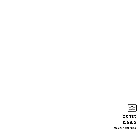
מודפס
₪
59.2
גב הספר:
74
₪