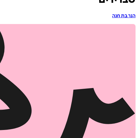
שברירים
הנר בת חנה