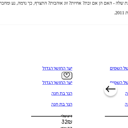
ת שלה - האם הן אם ובת? אחיות? זוג אוהבות? התצרף, כך נדמה, נע ומחבר 
2.
של השמים
יער החושך הגדול
של השמים
יער החושך הגדול
ה
הנר בת חנה
ה
הנר בת חנה
דיגיטלי
32
₪