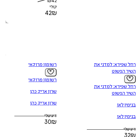
₪
42
קולי
42
₪
רחל שפירא: למדני את
רשומון מרוקאי
השיר הפשוט
רשומון מרוקאי
רחל שפירא: למדני את
שרון אריק כהן
השיר הפשוט
שרון אריק כהן
בנימין לאו
דיגיטלי
בנימין לאו
30
₪
דיגיטלי
32
₪