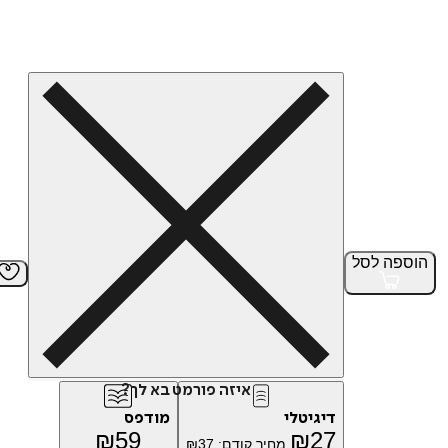
הוספה
לסל
איזה פורמט בא לך?
דיגיטלי
מודפס
₪
59
₪
27
מחיר קודם:
37
₪