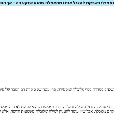
אמילי נאבקת להציל אותו מהאפלה שהוא שוקע בה - אך הסו
₪
59
₪
27
מחיר קודם:
37
₪
במבצע עד:
31/08/2026
מחיר על הספר: ₪
98
שלהב בסדרת כסף מלוכלך המסעירה, פרי עטה של סופרת רב-המכר של עיתון הנ
נדחף עד קצה גבול האפלה ונאלץ לבחור במעשים שהוא לעולם לא היה מעלה 
ילחם מלוכלך. אבל שיין עומד להעניק למילה 'מלוכלך' משמעות חדשה. אלא 