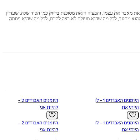
את מאבד את עצמו, והבעיה הזאת מסוכנת בדיוק כמו הסוד שלה, שעדיין
מה שהוא מתעב, לכל מה שהוא מעולם לא רצה להיות, לכל מה שהיא ניסתה
להמשך הדרמה.
דון." -
RT Book Reviews
סדרה נמצאת כרגע בשלבי פיתוח לתוכנית טלוויזיה בהפקתה של סוזן טוד
 כסופרת פרסמה ליסה יותר מארבעים ספרים שתורגמו וראו אור ברחבי
היומנים האבודים 1 - לו
היומנים האבודים 2 -
הייתי את
להיות אני
היומנים האבודים 1 - לו
היומנים האבודים 2 -
הייתי את
להיות אני