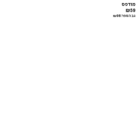
מודפס
₪
59
גב הספר:
98
₪