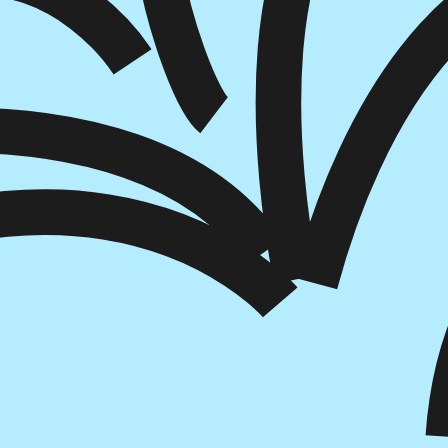
הוספה
לסל
איזה פורמט בא לך?
דיגיטלי
מודפס