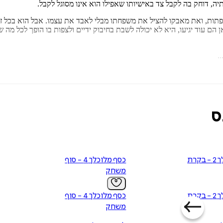
יה, דוחק בה לקבל צד באישיותו שאפילו הוא אינו מסוגל לקבל.
מפתות, ואת מאבקו להציל את משפחתו מבלי לאבד את עצמו. אבל הוא בכל ז
אן הם עוד יגיעו, היא לא יכולה לשבת בחיבוק ידיים ולצפות בו הופך לכל 
.
 א(ה)בות וזכו להצלחה עצומה בקרב הקוראות בארץ, המחכות בקוצר רוח 
ת חייהן בתנאים שלהן. מעריצים יימשכו מיד לעולם המסוכן של אמפריית ברנ
ס
יי, כתבה גם את סדרת
מבפנים החוצה,
שגם כן רואה אור בהוצאת א(ה)בות, ה
בי-המכר של הניו יורק טיימס ויו-אס-איי טודיי. מאז תחילת הקריירה שלה
כסף מלוכלך 2 - בקרת
כסף מלוכלך 4 - סוף
משחק
כסף מלוכלך 2 - בקרת
כסף מלוכלך 4 - סוף
משחק