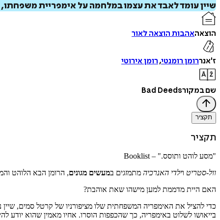
שיין עומד לאבד את עצמו במלחמה על אימפריית משפחתו, ו
הוצאה
אהבות הוצאה לאור
ז'אנר
רומן רומנטי
,
רומן אירוטי
שם במקור
Bad Deeds
תקציר
תקציר
"מסע לוהט ותוסס." – Booklist
וול-סטריט
ו
ילדי האנרכיה
מתמזגים ב
מעשים מגונים
, הרומן הבא הלוהט והמ
האם היית מדממת למען מישהו שאת אוהבת?
כדי להציל את האימפריה המשפחתית שלו מציפורניו של קרטל סמים, שיין 
בייאושו לשלוט באימפריה, כך שהכפפות הוסרו. אחיו מאמין שהוא יודע לה