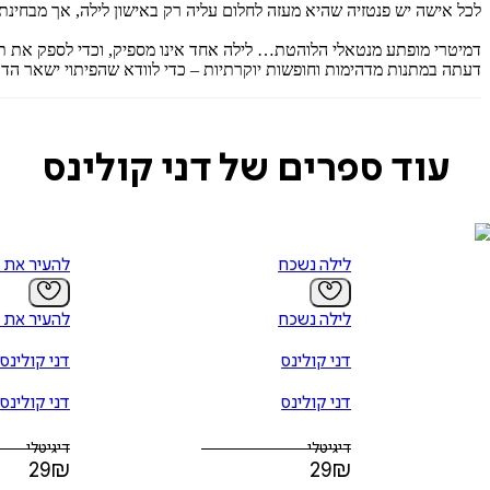
לכל אישה יש פנטזיה שהיא מעזה לחלום עליה רק באישון לילה, אך מבחי
דמיטרי מופתע מנטאלי הלוהטת… לילה אחד אינו מספיק, וכדי לספק את ת
דעתה במתנות מדהימות וחופשות יוקרתיות – כדי לוודא שהפיתוי ישאר הד
עוד ספרים של דני קולינס
לילה נשכח
להעיר את 
לילה נשכח
להעיר את 
דני קולינס
דני קולינס
דני קולינס
דני קולינס
דיגיטלי
דיגיטלי
29
₪
29
₪