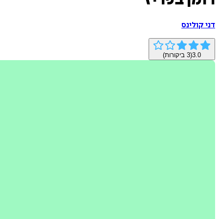
רומן בפריז
דני קולינס
3.0
(
3
ביקורות)