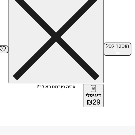
הוספה
לסל
איזה פורמט בא לך?
דיגיטלי
₪
29