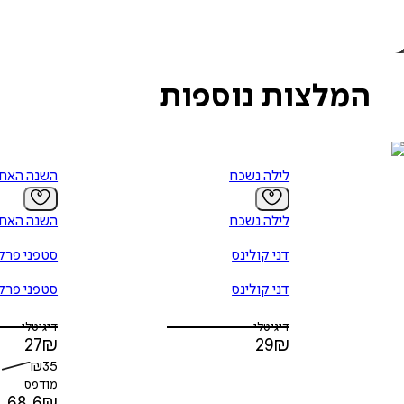
המלצות נוספות
לילה נשכח
השנה האחר
לילה נשכח
השנה האחר
דני קולינס
סטפני פרק
דני קולינס
סטפני פרק
דיגיטלי
דיגיטלי
27
₪
29
₪
₪
35
מודפס
68.6
₪