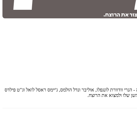
ור את הרוצח.
 הנרי וודוורת לונגפלו, אוליבר ונדל הולמס, ג'יימס ראסל לואל וג"ט פילדס
השן שלו ולמצוא את הרוצח.