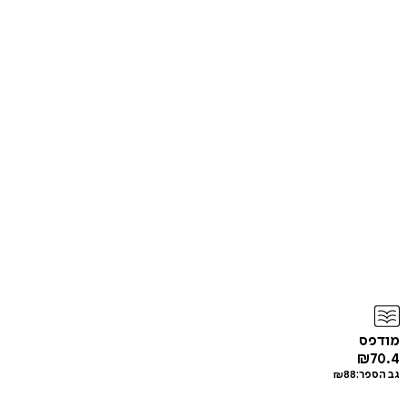
מודפס
₪
70.4
גב הספר:
88
₪