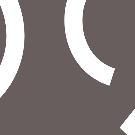
איזה פורמט בא לך?
מודפס
₪
70.4
מחיר על הספר: ₪
88