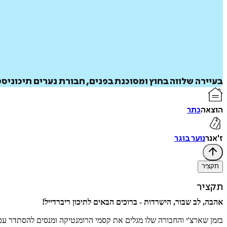
בעיירה שלווה בחוץ ומסוכנת בפנים, חבורת נערים תיכוני
הוצאה
כתר
ז'אנר
נוער בוגר
תקציר
תקציר
אהבה, ‬לב‭ ‬שבור, ‬הישרדות‭ - ‬ברוכים‭ ‬הבאים‭ ‬לתיכון‭ ‬ריברדייל‭!‬
בזמן‭ ‬שארצ‭'‬י‭ ‬והחבורה‭ ‬שלו‭ ‬מגלים‭ ‬את‭ ‬קסמי‭ ‬הרומנטיקה‭ ‬ומנסים‭ ‬להסתדר‭ ‬עם‭ ‬הלימודים‭ ‬בתיכון‭ ‬ועם‭ ‬המשפחות‭ ‬הלא‭ ‬פשוטות‭ ‬שלהם, ‬הם‭ ‬מסתבכים‭ ‬בתעלומה‭ ‬אפלה.‬‭ ‬