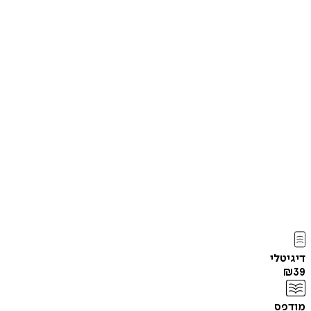
דיגיטלי
₪
39
מודפס