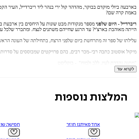
‬באמת‭ ‬קרה‭ ‬שם‭?‬
ריברדייל‭ - ‬היום‭ ‬שלפני
‬הייתה‭ ‬מאוהבת‭ ‬בארצ‭'‬י‭?‬ עד‭ ‬הרגע‭ ‬שחייהם‭ ‬משתנים‭ ‬לנצח. ‬ומתברר‭ ‬שלכל‭ ‬עיר‭ ‬קטנה‭ ‬יש‭ ‬סודות‭ ‬נוראים‭ ‬שאי–אפשר‭ ‬להשאירם‭ ‬מאחור‭.‬
עלילתו‭ ‬של‭ ‬ספר‭ ‬זה‭ ‬מתרחשת ‬ביום‭ ‬שלפני‭ ‬הרצח, ‬בתחילתה‭ ‬של‭ ‬העונה‭ ‬הראשונה‭ ‬של‭ ‬הסדרה. ‬
מיקול‭ ‬אוסטוב‭ ‬כתבה‭ ‬רבי‮–‬מכר‭ ‬רבים, ‬בהם‭ ‬פרויקטים‭ ‬שמבוססים‭ ‬על‭ ‬סדרות‭ ‬כמו‭ ‬באפי‭ ‬ציידת‭ ‬הערפדים, ‬מכושפות, ‬ולאחרונה‭, ‬ילדות‭ ‬רעות:‬‭ ‬רומן‭.‬
‭"‬מתנה‭ ‬נהדרת‭ ‬לעין, ‬ללב‭ ‬ולמוח"‬‭ ‬ - בוקליסט
‭"‬סיפור‭ ‬מבריק‭, ‬מרגש‭ ‬ונוגע‭ ‬ללב"‬‭ ‬- וול‭ ‬סטריט‭ ‬ג‭'‬ורנל
לקרוא עוד
‭ ‬"מותח, ‬מתוחכם, ‬כתוב‭ ‬נפלא!"‬ - ‬הניו–יורק‭ ‬טיימס
המלצות נוספות
אחד מאיתנו חוזר
חמישה שור