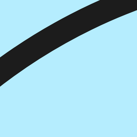
הוספה
לסל
איזה פורמט בא לך?
דיגיטלי
מודפס
₪
62.4
₪
39
מחיר על הספר: ₪
78