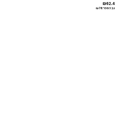
₪
62.4
גב הספר:
78
₪