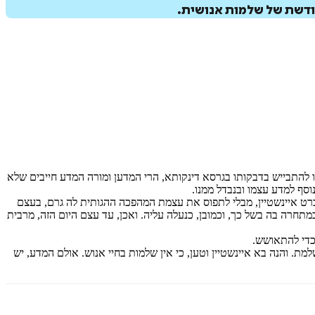
חודשת של שלמות אנושית.
לו להתבייש בדבקותו בגרסא דינקותא, הרי המדען ומורה המדע חייבים שלא
וסף למדע עצמו ובנבדל ממנו.
רט איינשטיין, מבלי לתפוס את עצמת המהפכה ההגותית לה גרם, בעצם
תחרה בה בשל כך, וכמובן, כנעלה עליה. ואכן, עד עצם היום הזה, מרבית
 כדי להתאושש.
ת. והנה בא איינשטיין וטען, כי אין שלמות בחיי אנוש. אולם המדע, יש