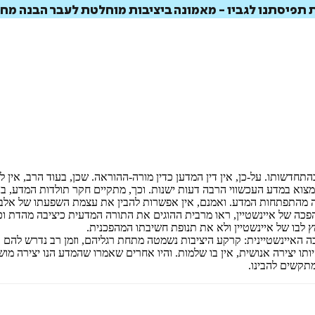
 תפיסתנו לגביו - מאמונה ביציבות מוחלטת לעבר הבנה מ
איזה פורמט בא לך?
מודפס
₪
59.2
מחיר על הספר: ₪
74
תחדשותו. על-כן, אין דין המדען כדין מורה-ההוראה. שכן, בעוד הרב, אין 
למצוא במדע העכשווי הרבה דעות ישנות. וכך, מתקיים חקר תולדות המדע, בנ
צאה מהתפתחות המדע. ואמנם, אין אפשרות להבין את עצמת השפעתו של אלב
פכה של איינשטיין, ראו מרבית ההוגים את התורה המדעית כיציבה מהדת וכמ
 לבו של איינשטיין ולא את תנופת חשיבתו המהפכנית. ‏
 האיינשטיינית: קרקע היציבות נשמטה מתחת רגליהם, וזמן רב נדרש להם
 יצירה אנושית, אין בו שלמות. והיו אחרים שאמרו שהמדע הנו יצירה מושלמ
מתקשים להבינו.