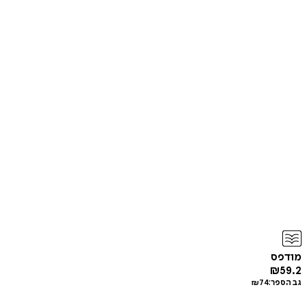
מודפס
₪
59.2
גב הספר:
74
₪