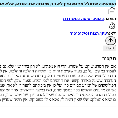
המהפכה שחולל איינשטיין לא רק שינתה את המדע, אלא את
הוצאה
האוניברסיטה המשודרת
ז'אנר
עיון
,
הגות ופילוסופיה
תקציר
תקציר
אם אין המדע שוקט על שמריו, הרי הוא מפתיע, לא רק בחידושיו אלא גם בה
לעמוד במקום. על כן, בעוד שקיימת זהות בין תולדות ההלכה וההלכה, אין 
‏גם הפילוסופיה של המדע עוברת שינויים. ואכן, היא השתנתה מאוד כתו
העובדה ששינה באורח קיצוני את תדמיתנו לגבי המדע עצמו. שכן, לפני המה
הפילוסופים של המדע סבורים כך, ועל-כן אין ביכולתם להעריך, לא את אומץ
אך גם מדענים התקשו בכך במשך שנים, ואף במשך דורו-תיים אחר המהפכה
בעולם המדע הקלאסי היו כאלה שטענו שאין למדע ערך של ממש. שכן, בהיותו
בו שיא אינטלקטואלי שאין דומה לו, אלא אולי במוסיקה. אין תימה שעדיין 