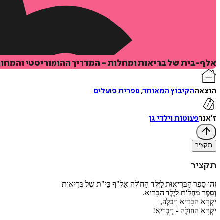
אלף-בית של בריאות ומחלות - המדריך ההומוריסטי והמחורז
הוצאה
הקיבוץ המאוחד
,
ספרית פועלים
ז'אנר
פעוטות וילדי גן
תקציר
תקציר
זֶהוּ סֵפֶר הַבְּרִיאוּת לַיֶּלֶד הַחוֹלֶה אָלֶ"ף בֵּי"ת שֶׁל בְּרִיאוּת
וְסֵפֶר מַחֲלוֹת לַיֶּלֶד הַבָּרִיא.
יִקְרָא הַבָּרִיא וִיבַלֶּה,
יִקְרָא הַחוֹלֶה - וְיַבְרִיא!