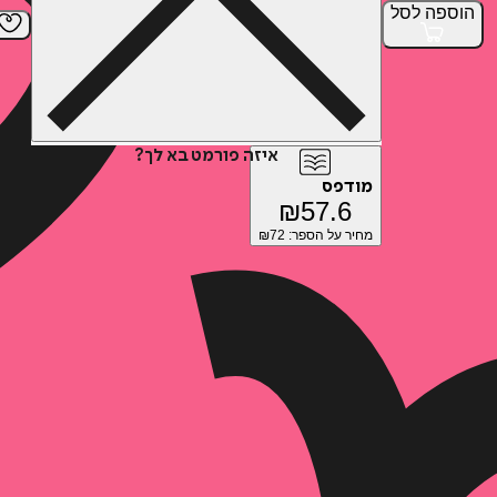
הוספה
לסל
איזה פורמט בא לך?
מודפס
₪
57.6
מחיר על הספר: ₪
72