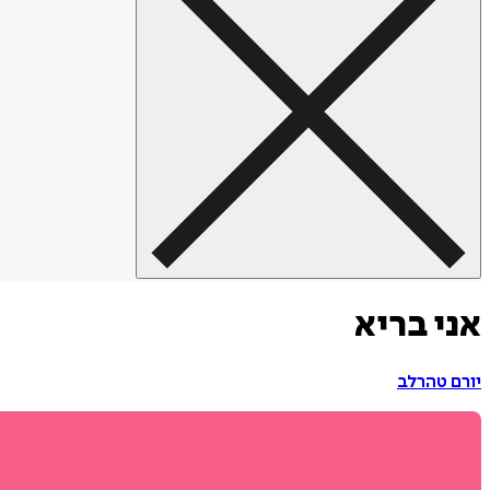
אני בריא
יורם טהרלב