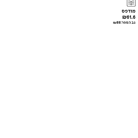
מודפס
₪
61.6
גב הספר:
88
₪