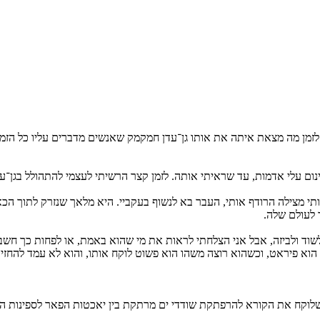
דיגיטלי
מודפס
₪
61.6
₪
27
מחיר קודם:
35
₪
במבצע עד:
31/08/2026
מחיר על הספר: ₪
88
בל לזמן מה מצאת איתה את אותו גן־עדן חמקמק שאנשים מדברים עליו כל הז
ינום עלי אדמות, עד שראיתי אותה. לזמן קצר הרשיתי לעצמי להתהולל בגן־עד
תי מצילה הרודף אותי, העבר בא לנשוף בעקביי. היא מלאך שנזרק לתוך ה
ך לעולם שלה.
, לשוד ולביזה, אבל אני הצלחתי לראות את מי שהוא באמת, או לפחות כך ח
וא פיראט, וכשהוא רוצה משהו הוא פשוט לוקח אותו, והוא לא עמד להחזיר ל
 שלוקח את הקורא להרפתקת שודדי ים מרתקת בין יאכטות הפאר לספינות המ