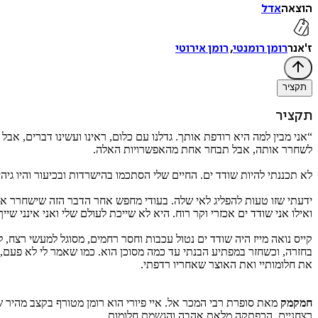
הוצאה
אדל
ז'אנר
רומן רומנטי
,
רומן אירוטי
תקציר
תקציר
“אני מבין למה היא רודפת אותך. גדלנו עם כלום, ראינו ועשינו דברים, א
לשחרר אותה, אבל תבחר אחת מהאפשרויות האלה.
לא תכננתי להיות שודד ים. החיים שלי הסתכמו בהישרדות ובכיעור והיו גיה
ידעתי שזו טעות להפליג לאי שלה. בעודי מחפש אחר הדבר הזה שישחרר או
ואילו אני שודד ים אכזרי וקר רוח. היא לא שייכת לעולם שלי ואני אינני שיי
קייס נואה מייז היה שודד ים נטול עכבות וחסר רחמים, מסוגל למעשי רצח
בחזרה, וכשחזר במפתיע הבנתי עד כמה מסוכן הוא. כמו שאמר לי לא פעם, ה
את חלומותיי ואת האוצר שאחריו רדפתי.
חמקמק
מאת סופרת רבי המכר אל. איי פיורי הוא רומן מטורף בקצב מהיר
רצחניים, הרפתקה מלאת אהבה והגשמת חלומות.