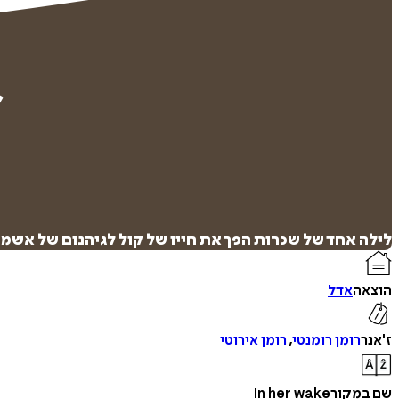
לילה אחד של שכרות הפך את חייו של קול לגיהנום של אשמה
הוצאה
אדל
ז'אנר
רומן רומנטי
,
רומן אירוטי
שם במקור
In her wake