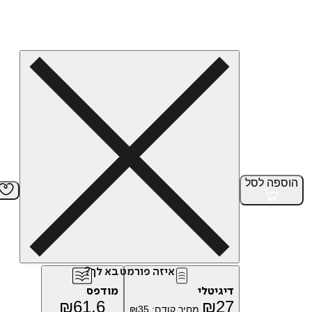
הוספה
לסל
איזה פורמט בא לך?
דיגיטלי
מודפס
₪
61.6
₪
27
מחיר קודם:
35
₪