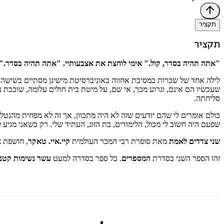
תקציר
תקציר
"
אתה תהיה בסדר, קול." אימי לוחצת את אצבעותיי. "אתה תהיה בסדר." א
לילה אחד של שכרות במסיבת אחווה באוניברסיטת מישיגן מסתיים בשישה הרוג
שעכשיו הם אינם, וגרוע מכך, אי שם, על מיטת בית חולים עלומה, שוכבת 
סליחתה
.
כולם אומרים לי שהם יודעים שזה לא היה מתכוון, אך זה לא מפחית מהנט
שפעם היה חשוב לי מכול, הלימודים, בת הזוג, העתיד שלי. רק כשאני מגיע
שני צדדים לאמת
מאת סופרת רבי המכר העולמית
קיי.איי. טאקר
,
חושפת צ
זהו הספר השני בסדרת
המספרים
.
כל ספר בסדרה למעט
עשר נשימות קטנ