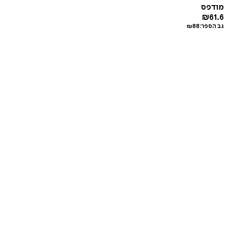
מודפס
₪
61.6
גב הספר:
88
₪