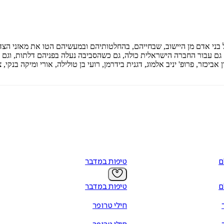
₪
68
₪
32
מחיר קודם:
44
₪
במבצע עד:
31/08/2026
מחיר על הספר: ₪
98
בני אדם מן היישוב, שבחייהם, בהחלטותיהם ובמעשיהם הטו את מאזני הצד
 גם עבור החברה הישראלית כולה, גם כשהסביבה נעלה בפניהם דלתות, וגם
ר, פרופ' יניב אלמוג, דגנית בידרמן, רועי בן טולילה, אורי ומיקה בנקי, ציו
ם
טיפות במדבר
ם
טיפות במדבר
חילי טרופר