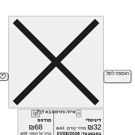
הוספה
לסל
איזה פורמט בא לך?
דיגיטלי
מודפס
₪
68
₪
32
מחיר קודם:
44
₪
במבצע עד:
31/08/2026
מחיר על הספר: ₪
98