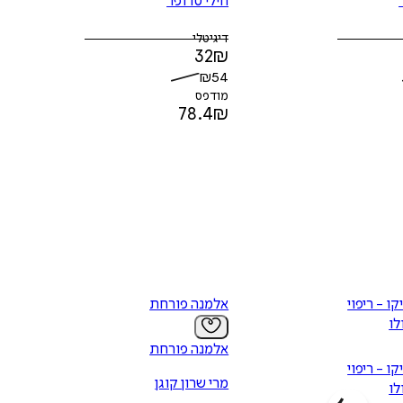
חילי טרופר
דיגיטלי
32
₪
₪
54
מודפס
78.4
₪
ו - ריפוי
אלמנה פורחת
לו
אלמנה פורחת
ו - ריפוי
מרי שרון קוגן
לו