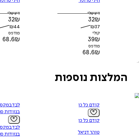
חילי טרופר
חילי טרופר
דיגיטלי
דיגיטלי
32
₪
32
₪
₪
44
₪
37
קולי
מודפס
68.6
₪
39
₪
מודפס
68.6
₪
המלצות נוספות
קודם כל כן
לבד במקסיק
בנוודות סו
קודם כל כן
לבד במקסיק
טוהר דניאל
בנוודות סו