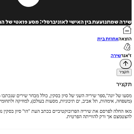
שירה שמתנועעת בין האישי לאוניברסלי: מסע פואטי של התב
הוצאה
אחוזת בית
ז'אנר
שירה
תקציר
תקציר
מסעו של יונה''
,
(משפחה, אימהות, תל אביב, ים תיכוניות, מסעות בעולם), למוזיקה ולתחומי ע
מאז החלה לפרסם את שיריה הפרובוקטיביים בכתב העת "הו'' סיון בסקין 
להצטמצם אך ורק להווייתה הפרטית
.