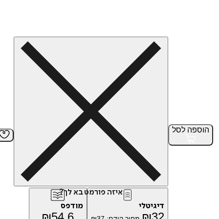
הוספה
לסל
איזה פורמט בא לך?
דיגיטלי
מודפס
₪
54.6
₪
32
מחיר קודם:
37
₪