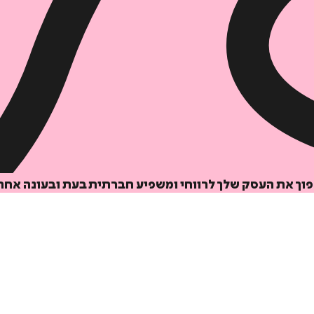
הוספה
לסל
איזה פורמט בא לך?
קולי
מודפס
₪
52
₪
49
מחיר על הספר: ₪
65