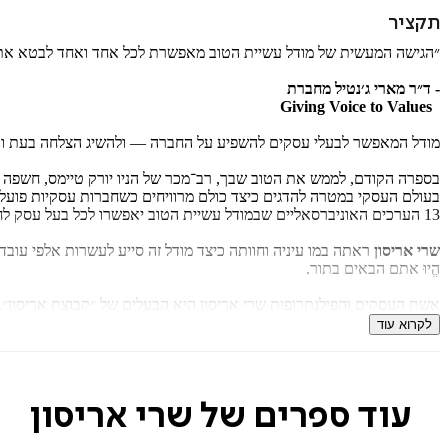
תקציר
״הגישה המעשית של מודל עשיית הטוב מאפשרת לכל אחד ואחד לבטא את ערכיו
- ד״ר מארי ג׳נטיל מחברת
Giving Voice to Values
מודל המאפשר לבעלי עסקים להשפיע על החברה — ולהשיג הצלחה בעת וב
בספרה הקודם, לממש את הטוב שבך, רב־מכר של הניו יורק טיימס, חשפה ש
בעולם העסקי במטרה להדגים כיצד כולם מרוויחים כשחברות עסקיות פועלו
13 הערכים האוניברסאליים שבמודל עשיית הטוב יאפשרו לכל בעל עסק לחשוב מחדש על ההשפעה העצומה שיש לו בכל רמה, מהפרט ועד הקולקטיב.
שרי אריסון
ראתה במו עיניה וחוותה כיצד מודל זה סייע לעשרות אלפי עובד
הֱיוּ אתם הבאים בתור.
אשת העסקים והפילנתרופית שרי אריסון היא הבעלים של ״קבוצת אריסון״, הפועלת ביותר מ־40 ארצות על פני חמש יבשו
שרי אריסון יצרה מודל ערכי ייחודי, המקדם מנהיגות מבוססת־ערכים בעסקי
לקרוא עוד
בעסקים ובפילנתרופיה.
הספר
מודל עשיית הטוב
הנו ספרה הרביעי.
עוד ספרים של שרי אריסון