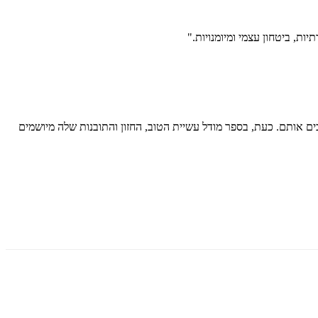
ת, ביטחון עצמי ומיומנויות."
ם אותם. כעת, בספר מודל עשיית הטוב, החזון והתובנות שלה מיושמים
ות בעולם וכאחת המיליארדריות הירוקות בעולם. בשנת 2013 קיבלה תואר ד״ר של כבוד מאוניברסיטת ג׳ורג׳ מייסון כאות הוקרה על קידום והטמעת ערכים