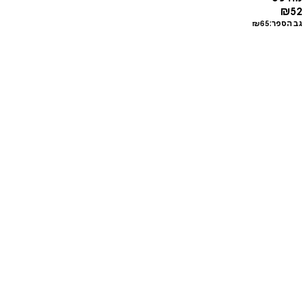
₪
52
גב הספר:
65
₪