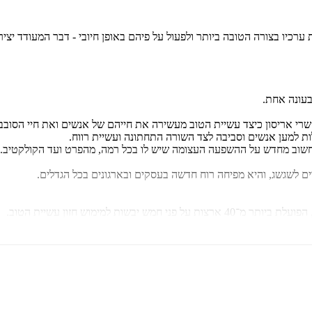
 בצורה הטובה ביותר ולפעול על פיהם באופן חיובי - דבר המעודד יצירתיו
עונה אחת.
רי אריסון כיצד עשיית הטוב מעשירה את חייהם של אנשים ואת חיי הסובבי
ת למען אנשים וסביבה לצד השורה התחתונה ועשיית רווח.
ים לשגשג, והיא מפיחה רוח חדשה בעסקים ובארגונים בכל הגדלים.
ת למימוש חזון עשיית הטוב.
ם, בארגונים ובקהילות.
מגזין פורבס העולמי חוזר ומדרג את אריסון כאחת הנשים החזק