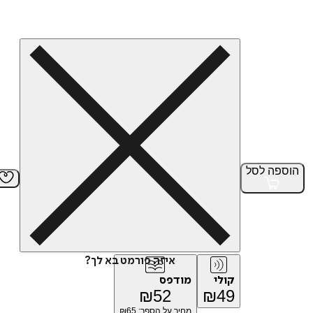
הוספה
לסל
איזה פורמט בא לך?
קולי
מודפס
₪
52
₪
49
מחיר על הספר: ₪
65