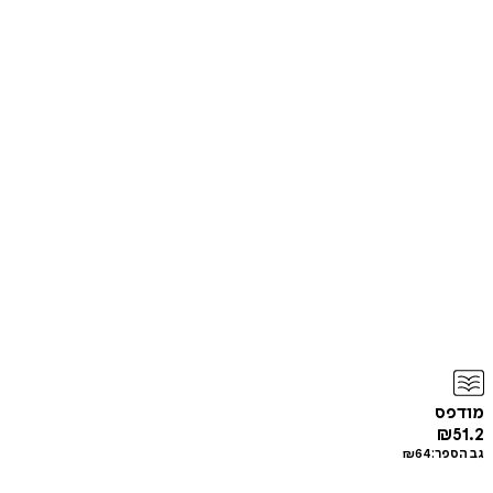
מודפס
₪
51.2
גב הספר:
64
₪