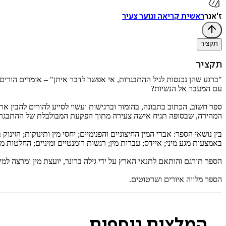
ז'אנר
ראשית קריאה ונוער צעיר
תקציר
תקציר
"ברגע שהן נכנסות לגיל ההתבגרות, אי אפשר לדבר איתן" – אומרים הורים
עם המעבר אל הנשיות?
ספר חשוב, הכתוב בתבונה, בהומור וברגישות ועשוי לסייע להורים להבין 
המהירה, שבסופה תגיח אישה צעירה מתוך הפקעת המבולבלת של ההתבגרו
בין נושאי הספר: אברי המין החיצוניים והפנימיים; יחסי מין ותינוקות; הזינו
באמצעות מגע מיני; איידס; עברות מין; רגשות רומנטיים ומיניים; החלטות מ
הספר תורגם והותאם לתנאי הארץ על ידי גילה ברונר, יועצת מין ומרצה ל
הספר מלווה איורים ושרטוטים.
המלצות נוספות