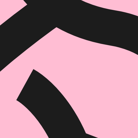
איזה פורמט בא לך?
מודפס
₪
51.2
מחיר על הספר: ₪
64