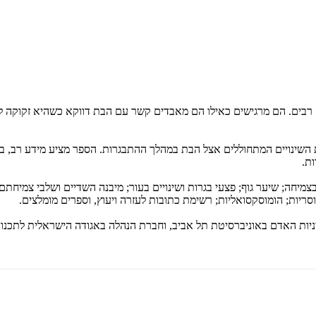
 רבים. הם מרגישים כאילו הם מאבדים קשר עם הבת דווקא כשהיא זקוקה להם
את השינויים המתחוללים אצל הבת במהלך ההתבגרות. הספר מציע מידע רב, ב
ת.
ק בצמיחה; שיער גוף; פצעי בגרות ושינויים בעור; מיבנה השדיים ושלבי צמיחתם
וסריות; הומוסקסואליות; רשימת כתובות לעזרה ויעוץ, וספרים מומלצים.
מיניות האדם באוניברסיטת תל אביב, וחברת הנהלה באגודה הישראלית לתכנו