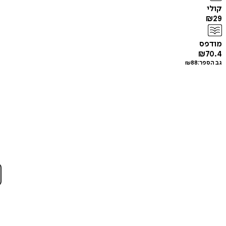
קולי
₪
29
מודפס
₪
70.4
גב הספר:
88
₪