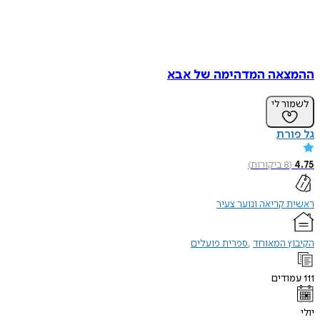
אה המדהימה של אבא
ר לי
רת
8
ביקורות
)
קריאה ונוער צעיר
ץ המאוחד
ספרית פועלים
דים