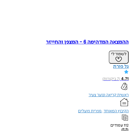
מדהימה 6 - המצפן והחייזר
ר לי
רת
7
ביקורות
)
קריאה ונוער צעיר
ץ המאוחד
ספרית פועלים
ודים