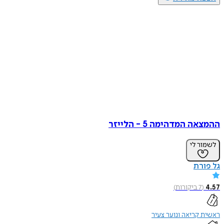
 המדהימה 5 - הלייזר
ר לי
רת
(
7
ביקורות
)
קריאה ונוער צעיר