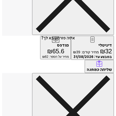
איזה פורמט בא לך?
טלי
מודפס
₪
65.6
₪
מחיר קודם:
39
₪
ע עד:
31/08/2026
מחיר על הספר: ₪
82
חה
כמתנה