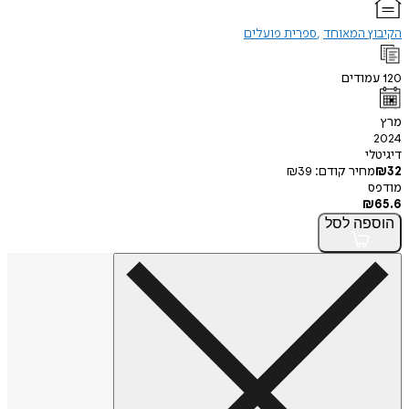
ץ המאוחד
ספרית פועלים
ודים
י
חיר קודם:
39
₪
פה
לסל