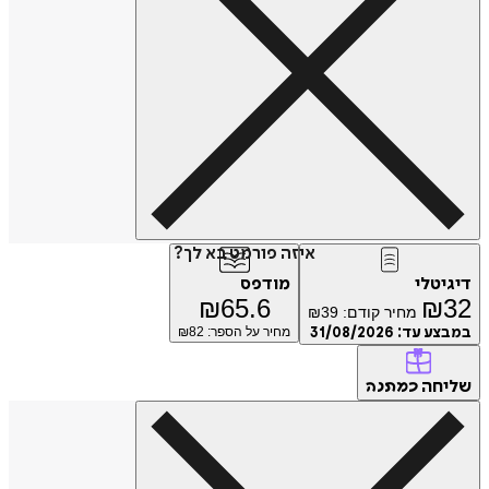
איזה פורמט בא לך?
טלי
מודפס
₪
65.6
₪
מחיר קודם:
39
₪
ע עד:
31/08/2026
מחיר על הספר: ₪
82
חה
כמתנה