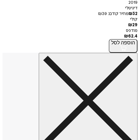
י
חיר קודם:
39
₪
פה
לסל