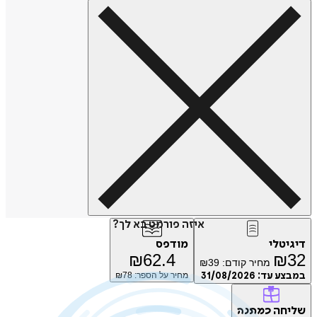
איזה פורמט בא לך?
טלי
מודפס
₪
62.4
₪
מחיר קודם:
39
₪
ע עד:
31/08/2026
מחיר על הספר: ₪
78
חה
כמתנה