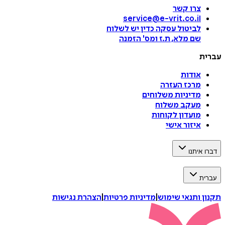
צרו קשר
service@e-vrit.co.il
לביטול עסקה
כדין יש לשלוח
שם מלא, ת.ז ומס
'
הזמנה
ת
אודות
מרכז העזרה
מדיניות משלוחים
מעקב משלוח
מועדון לקוחות
איזור אישי
איתנו
ת
 ותנאי שימוש
|
מדיניות פרטיות
|
הצהרת נגישות