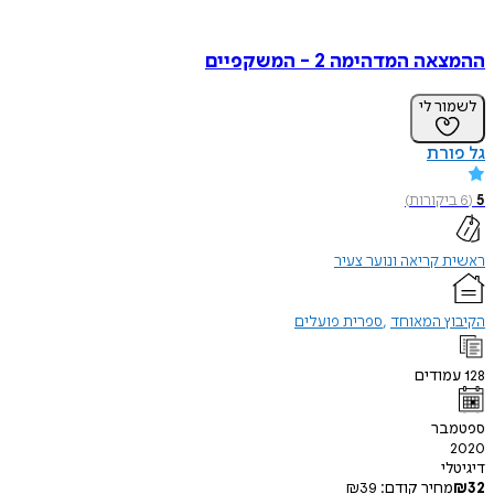
 המדהימה 2 - המשקפיים
ר לי
רת
קורות
)
קריאה ונוער צעיר
ץ המאוחד
ספרית פועלים
ודים
בר
י
חיר קודם:
39
₪