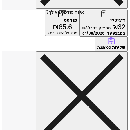
איזה פורמט בא לך?
טלי
מודפס
₪
65.6
₪
מחיר קודם:
39
₪
ע עד:
31/08/2026
מחיר על הספר: ₪
82
חה
כמתנה