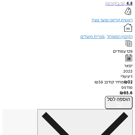
1
ביקורות
)
קריאה ונוער צעיר
ץ המאוחד
ספרית פועלים
ודים
י
חיר קודם:
39
₪
פה
לסל