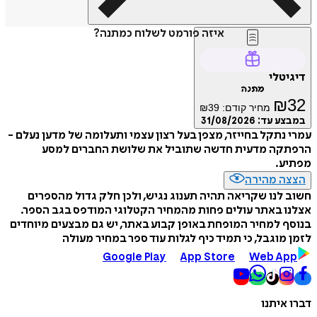
איזה פורמט לשלוח כמתנה?
טלי
מתנה
₪
מחיר קודם:
39
₪
ע עד:
31/08/2026
נתקל בחייזר, מצפן בעל רצון עצמי ותעלומה של מדען נעלם -
קה מדעית חדשה שתוביל את שלושת החברים למסע
ע.
ה מהירה
לנו שקריאה תהיה תענוג נגיש, ולכן חלק גדול מהספרים
 באתר עולים פחות מהמחיר הקטלוגי המודפס בגב הספר.
 למחיר המופחת באופן קבוע באתר, יש גם מבצעים מיוחדים
מוגבל, כי תמיד כיף לגלות עוד ספר במחיר מעולה
Google Play
App Store
Web A
איתנו