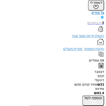
ר לי
רת
קורות
)
קריאה ונוער צעיר
ץ המאוחד
ספרית פועלים
ודים
ר
י
חיר קודם:
39
₪
פה
לסל