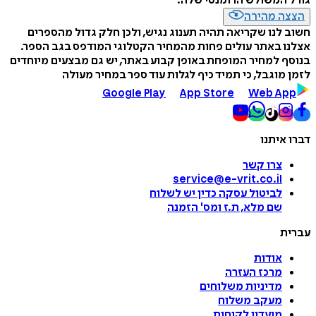
המשולש הרומנטי שלה.
ה מהירה
לנו שקריאה תהיה תענוג נגיש, ולכן חלק גדול מהספרים
 באתר עולים פחות מהמחיר הקטלוגי המודפס בגב הספר.
 למחיר המופחת באופן קבוע באתר, יש גם מבצעים מיוחדים
מוגבל, כי תמיד כיף לגלות עוד ספר במחיר מעולה
Google Play
App Store
Web A
איתנו
צרו קשר
service@e-vrit.co.il
לביטול עסקה
כדין יש לשלוח
שם מלא, ת.ז ומס
'
הזמנה
ת
אודות
מרכז העזרה
מדיניות משלוחים
מעקב משלוח
מועדון לקוחות