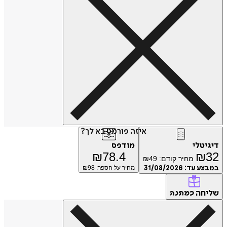
איזה פורמט בא לך?
טלי
מודפס
₪
78.4
₪
מחיר קודם:
49
₪
ע עד:
31/08/2026
מחיר על הספר: ₪
98
חה
כמתנה