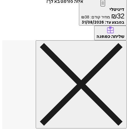
איזה פורמט בא לך?
טלי
₪
מחיר קודם:
38
₪
ע עד:
31/08/2026
חה
כמתנה