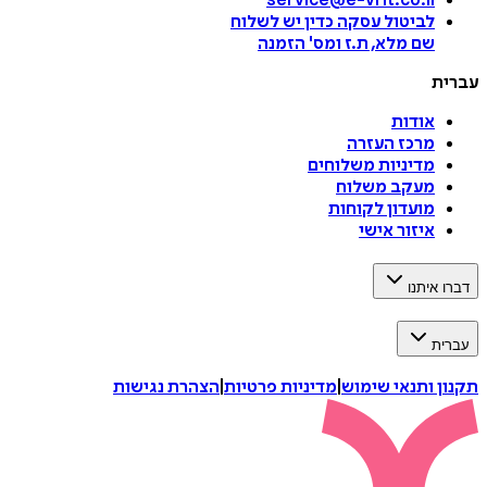
service@e-vrit.co.il
לביטול עסקה
כדין יש לשלוח
שם מלא, ת.ז ומס
'
הזמנה
ת
אודות
מרכז העזרה
מדיניות משלוחים
מעקב משלוח
מועדון לקוחות
איזור אישי
איתנו
ת
 ותנאי שימוש
|
מדיניות פרטיות
|
הצהרת נגישות