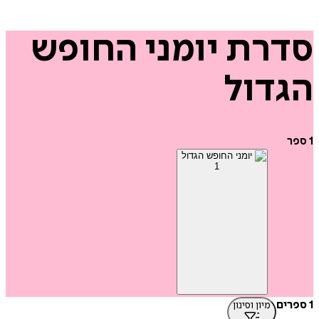
רת
יומני
החופש
דול
מיון וסינון