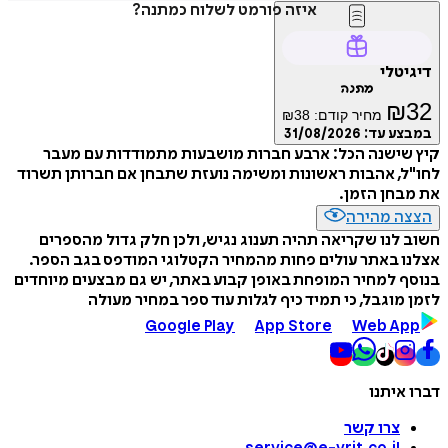
איזה פורמט לשלוח כמתנה?
טלי
מתנה
₪
מחיר קודם:
38
₪
ע עד:
31/08/2026
ישנה הכל: ארבע חברות מושבעות מתמודדות עם מעבר
, אהבות ראשונות ומשימה נועזת שתבחן אם חברותן תשרוד
חן הזמן.
ה מהירה
לנו שקריאה תהיה תענוג נגיש, ולכן חלק גדול מהספרים
 באתר עולים פחות מהמחיר הקטלוגי המודפס בגב הספר.
 למחיר המופחת באופן קבוע באתר, יש גם מבצעים מיוחדים
מוגבל, כי תמיד כיף לגלות עוד ספר במחיר מעולה
Google Play
App Store
Web A
איתנו
צרו קשר