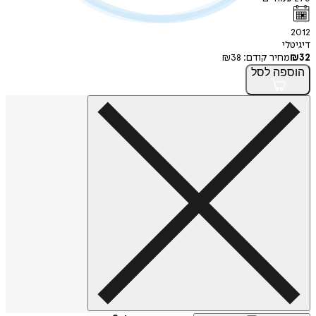
י
חיר קודם:
38
₪
פה
לסל