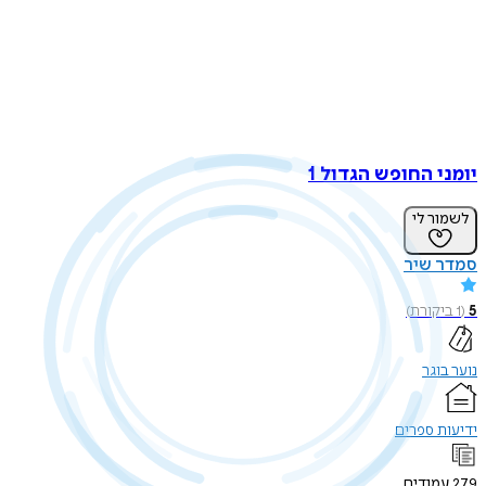
 החופש הגדול 1
ר לי
 שיר
קורת
)
וגר
 ספרים
ודים