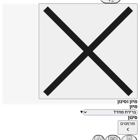
סינון
▾
טים