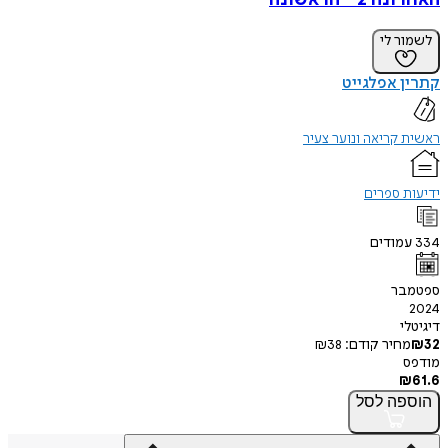
 - הראשונה
ר לי
 אפלגייט
קריאה ונוער צעיר
 ספרים
מודים
בר
י
חיר קודם:
38
₪
פה
לסל