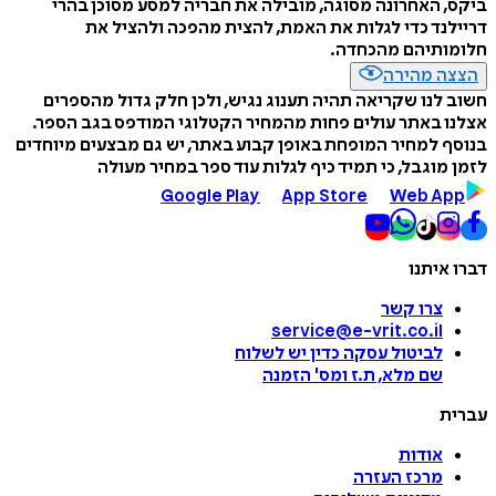
 האחרונה מסוגה, מובילה את חבריה למסע מסוכן בהרי
נד כדי לגלות את האמת, להצית מהפכה ולהציל את
ותיהם מהכחדה.
ה מהירה
לנו שקריאה תהיה תענוג נגיש, ולכן חלק גדול מהספרים
 באתר עולים פחות מהמחיר הקטלוגי המודפס בגב הספר.
 למחיר המופחת באופן קבוע באתר, יש גם מבצעים מיוחדים
מוגבל, כי תמיד כיף לגלות עוד ספר במחיר מעולה
Google Play
App Store
Web A
איתנו
צרו קשר
service@e-vrit.co.il
לביטול עסקה
כדין יש לשלוח
שם מלא, ת.ז ומס
'
הזמנה
ת
אודות
מרכז העזרה