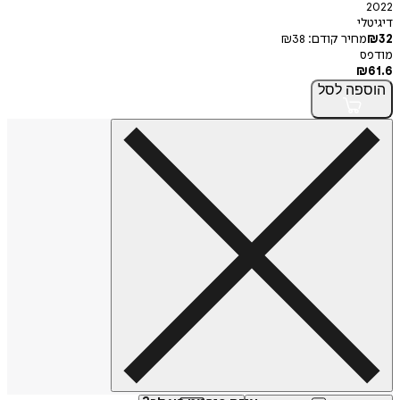
י
חיר קודם:
38
₪
פה
לסל