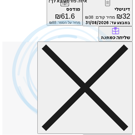
איזה פורמט בא לך?
טלי
מודפס
₪
61.6
₪
מחיר קודם:
38
₪
ע עד:
31/08/2026
מחיר על הספר: ₪
88
חה
כמתנה