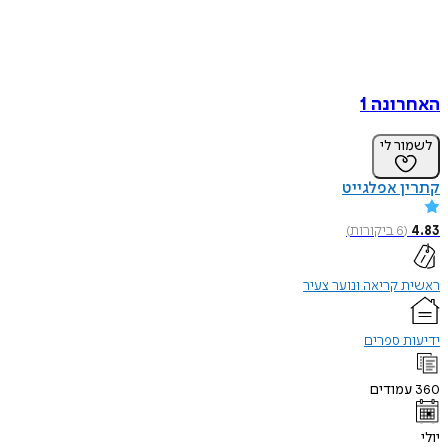
ונה 1
ר לי
 אפלגייט
(
6
ביקורות
)
קריאה ונוער צעיר
 ספרים
מודים