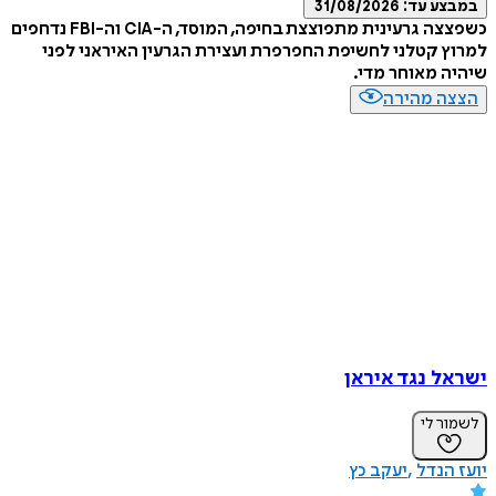
ע עד:
31/08/2026
כשפצצה גרעינית מתפוצצת בחיפה, המוסד, ה-CIA וה-FBI נדחפים
 קטלני לחשיפת החפרפרת ועצירת הגרעין האיראני לפני
 מאוחר מדי.
ה מהירה
ל נגד איראן
ר לי
הנדל
יעקב כץ