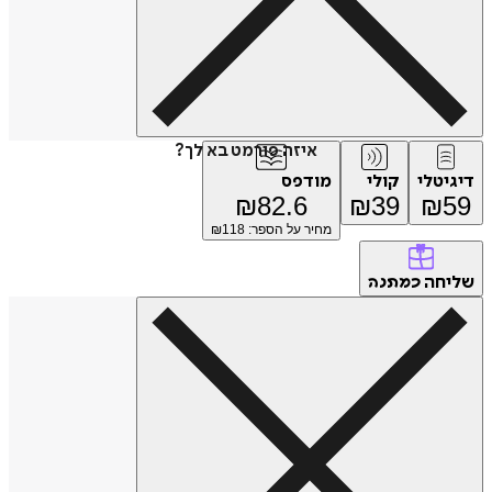
איזה פורמט בא לך?
טלי
קולי
מודפס
₪
82.6
₪
39
₪
מחיר על הספר: ₪
118
חה
כמתנה