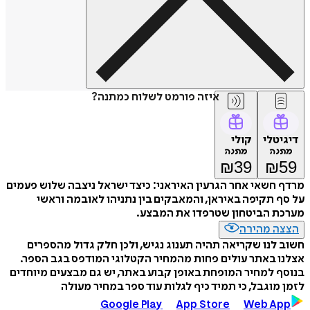
איזה פורמט לשלוח כמתנה?
טלי
קולי
נה
מתנה
₪
39
₪
חשאי אחר הגרעין האיראני: כיצד ישראל ניצבה שלוש פעמים
 תקיפה באיראן, והמאבקים בין נתניהו לאובמה וראשי
ת הביטחון שטרפדו את המבצע.
ה מהירה
לנו שקריאה תהיה תענוג נגיש, ולכן חלק גדול מהספרים
 באתר עולים פחות מהמחיר הקטלוגי המודפס בגב הספר.
 למחיר המופחת באופן קבוע באתר, יש גם מבצעים מיוחדים
מוגבל, כי תמיד כיף לגלות עוד ספר במחיר מעולה
Google Play
App Store
Web A