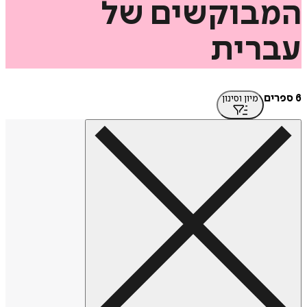
בוקשים
של
רית
מיון וסינון