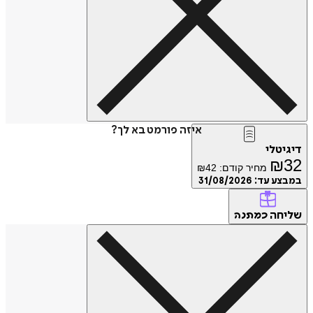
איזה פורמט בא לך?
טלי
₪
מחיר קודם:
42
₪
ע עד:
31/08/2026
חה
כמתנה