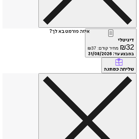
איזה פורמט בא לך?
טלי
₪
מחיר קודם:
37
₪
ע עד:
31/08/2026
חה
כמתנה