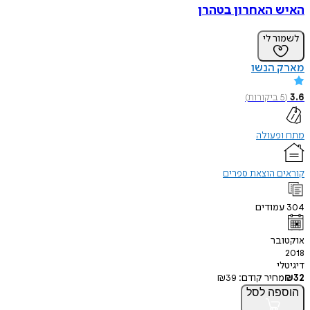
 האחרון בטהרן
ר לי
 הנשו
ביקורות
)
פעולה
ם הוצאת ספרים
מודים
בר
י
חיר קודם:
39
₪
פה
לסל