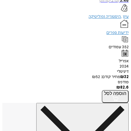
(
13
ביקורות
)
יסטוריה ופוליטיקה
 ספרים
ודים
י
חיר קודם:
52
₪
פה
לסל