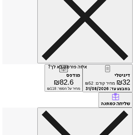
איזה פורמט בא לך?
טלי
מודפס
₪
82.6
₪
מחיר קודם:
52
₪
ע עד:
31/08/2026
מחיר על הספר: ₪
118
חה
כמתנה