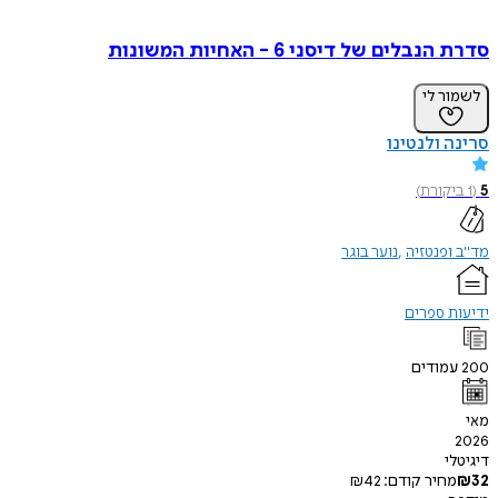
בלים של דיסני 6 - האחיות המשונות
ר לי
 ולנטינו
קורת
)
פנטזיה
נוער בוגר
 ספרים
מודים
י
חיר קודם:
42
₪