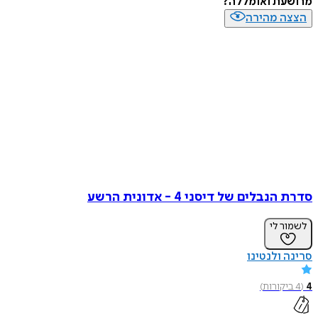
עת ואומללה?
ה מהירה
בלים של דיסני 4 - אדונית הרשע
ר לי
 ולנטינו
יקורות
)