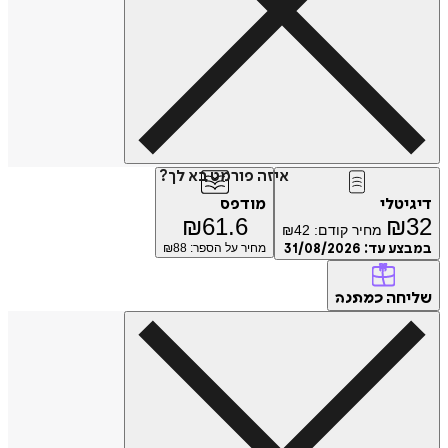
איזה פורמט בא לך?
טלי
מודפס
₪
61.6
₪
מחיר קודם:
42
₪
ע עד:
31/08/2026
מחיר על הספר: ₪
88
חה
כמתנה