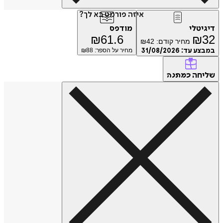
איזה פורמט בא לך?
טלי
מודפס
₪
61.6
₪
מחיר קודם:
42
₪
ע עד:
31/08/2026
מחיר על הספר: ₪
88
חה
כמתנה