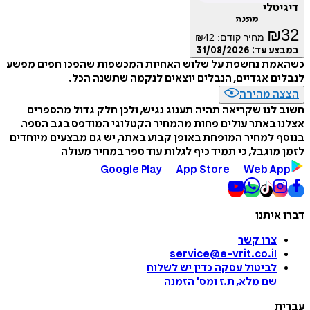
טלי
מתנה
₪
מחיר קודם:
42
₪
ע עד:
31/08/2026
מת נחשפת על שלוש האחיות המכשפות שהפכו חפים מפשע
ם אגדיים, הנבלים יוצאים לנקמה שתשנה הכל.
ה מהירה
לנו שקריאה תהיה תענוג נגיש, ולכן חלק גדול מהספרים
 באתר עולים פחות מהמחיר הקטלוגי המודפס בגב הספר.
 למחיר המופחת באופן קבוע באתר, יש גם מבצעים מיוחדים
מוגבל, כי תמיד כיף לגלות עוד ספר במחיר מעולה
Google Play
App Store
Web A
איתנו
צרו קשר
service@e-vrit.co.il
לביטול עסקה
כדין יש לשלוח
שם מלא, ת.ז ומס
'
הזמנה
ת