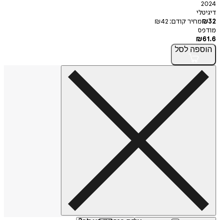
י
חיר קודם:
42
₪
פה
לסל