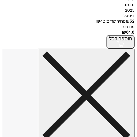
ר
י
חיר קודם:
42
₪
פה
לסל