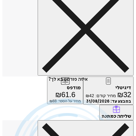
איזה פורמט בא לך?
טלי
מודפס
₪
61.6
₪
מחיר קודם:
42
₪
ע עד:
31/08/2026
מחיר על הספר: ₪
88
חה
כמתנה