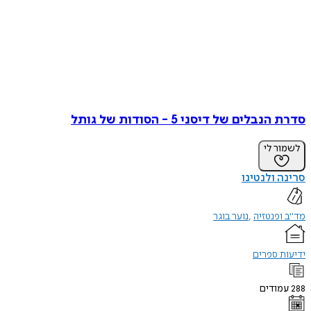
בלים של דיסני 5 - הסודות של גותל
ר לי
 ולנטינו
פנטזיה
נוער בוגר
 ספרים
ודים