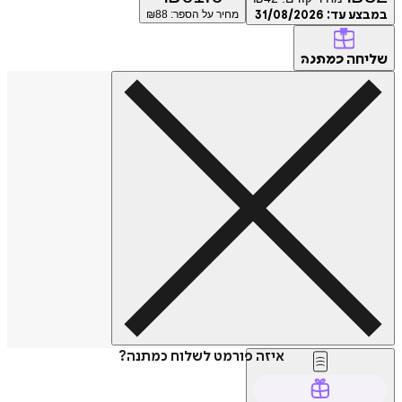
ע עד:
31/08/2026
מחיר על הספר: ₪
88
חה
כמתנה
איזה פורמט לשלוח כמתנה?