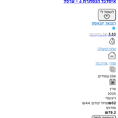
 הנסתרת 3 - ערפל
ר לי
 יונאסון
38
ביקורות
)
פעולה
אריה ניר
ודים
י
חיר קודם:
44
₪