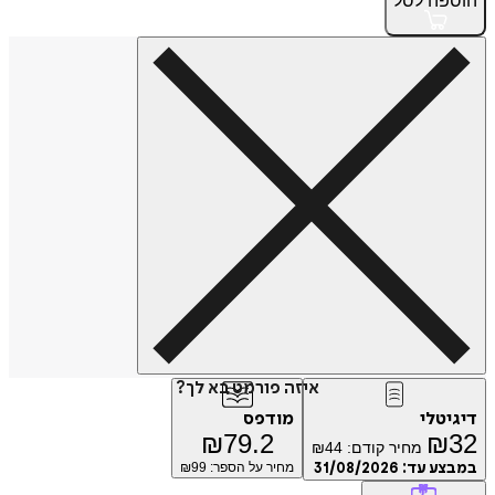
פה
לסל
איזה פורמט בא לך?
טלי
מודפס
₪
79.2
₪
מחיר קודם:
44
₪
ע עד:
31/08/2026
מחיר על הספר: ₪
99