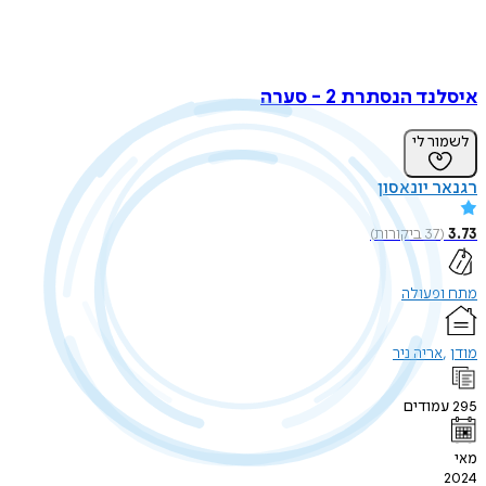
 הנסתרת 2 - סערה
ר לי
 יונאסון
37
ביקורות
)
פעולה
אריה ניר
ודים