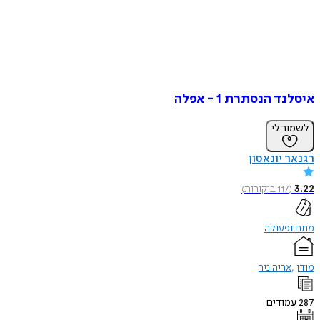
 הנסתרת 1 - אפלה
ר לי
 יונאסון
117
ביקורות
)
פעולה
אריה ניר
ודים