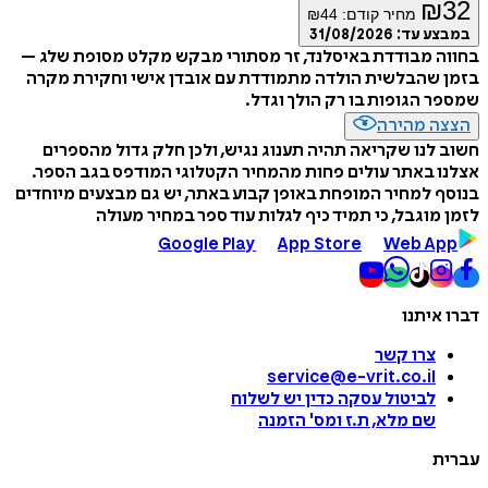
₪
מחיר קודם:
44
₪
ע עד:
31/08/2026
 מבודדת באיסלנד, זר מסתורי מבקש מקלט מסופת שלג –
 שהבלשית הולדה מתמודדת עם אובדן אישי וחקירת מקרה
 הגופות בו רק הולך וגדל.
ה מהירה
לנו שקריאה תהיה תענוג נגיש, ולכן חלק גדול מהספרים
 באתר עולים פחות מהמחיר הקטלוגי המודפס בגב הספר.
 למחיר המופחת באופן קבוע באתר, יש גם מבצעים מיוחדים
מוגבל, כי תמיד כיף לגלות עוד ספר במחיר מעולה
Google Play
App Store
Web A
איתנו
צרו קשר
service@e-vrit.co.il
לביטול עסקה
כדין יש לשלוח
שם מלא, ת.ז ומס
'
הזמנה
ת