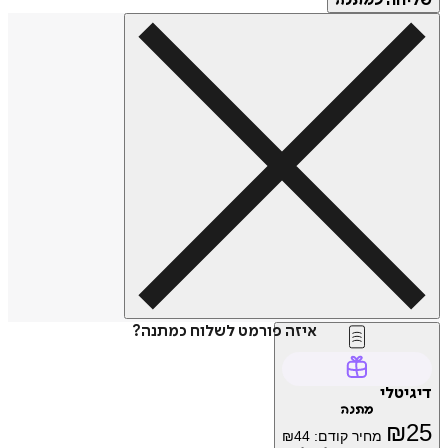
חה
כמתנה
איזה פורמט לשלוח כמתנה?
טלי
מתנה
₪
מחיר קודם:
44
₪