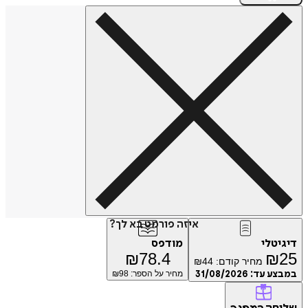
איזה פורמט בא לך?
טלי
מודפס
₪
78.4
₪
מחיר קודם:
44
₪
ע עד:
31/08/2026
מחיר על הספר: ₪
98