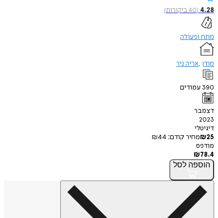
(
40
ביקורות
)
פעולה
אריה ניר
מודים
ר
י
חיר קודם:
44
₪
פה
לסל