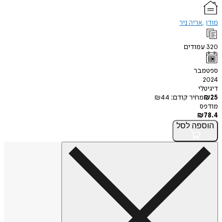
אריה ניר
ודים
בר
י
חיר קודם:
44
₪
פה
לסל