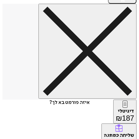
איזה פורמט בא לך?
טלי
₪
1
חה
כמתנה