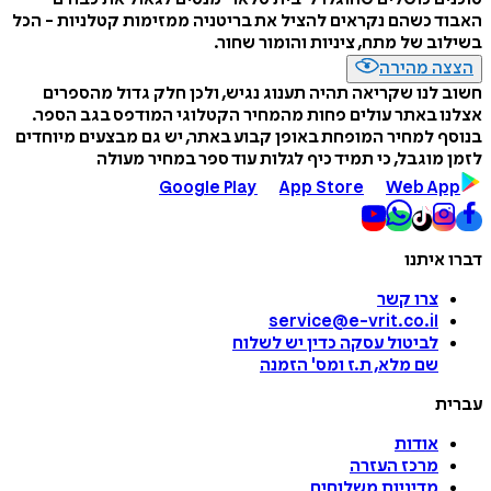
 כשהם נקראים להציל את בריטניה ממזימות קטלניות - הכל
ב של מתח, ציניות והומור שחור.
ה מהירה
לנו שקריאה תהיה תענוג נגיש, ולכן חלק גדול מהספרים
 באתר עולים פחות מהמחיר הקטלוגי המודפס בגב הספר.
 למחיר המופחת באופן קבוע באתר, יש גם מבצעים מיוחדים
מוגבל, כי תמיד כיף לגלות עוד ספר במחיר מעולה
Google Play
App Store
Web A
איתנו
צרו קשר
service@e-vrit.co.il
לביטול עסקה
כדין יש לשלוח
שם מלא, ת.ז ומס
'
הזמנה
ת
אודות
מרכז העזרה
מדיניות משלוחים