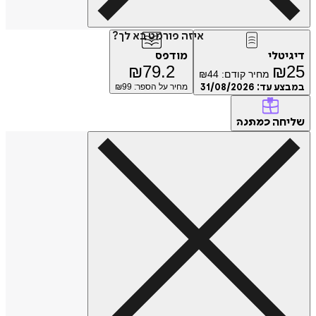
איזה פורמט בא לך?
טלי
מודפס
₪
79.2
₪
מחיר קודם:
44
₪
ע עד:
31/08/2026
מחיר על הספר: ₪
99
חה
כמתנה