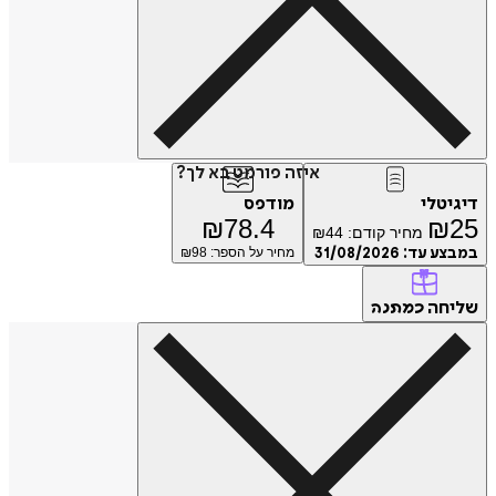
איזה פורמט בא לך?
טלי
מודפס
₪
78.4
₪
מחיר קודם:
44
₪
ע עד:
31/08/2026
מחיר על הספר: ₪
98
חה
כמתנה