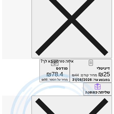
איזה פורמט בא לך?
טלי
מודפס
₪
78.4
₪
מחיר קודם:
44
₪
ע עד:
31/08/2026
מחיר על הספר: ₪
98
חה
כמתנה