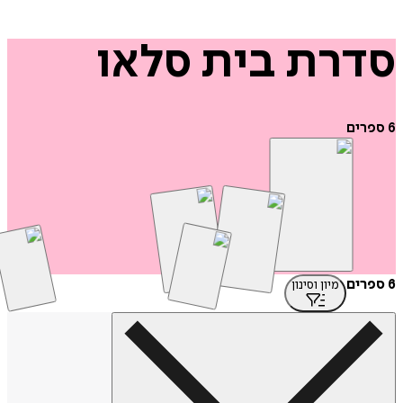
רת
בית
סלאו
ים
מיון וסינון