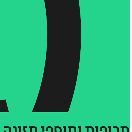
תרופות
ותוספי
תזונה