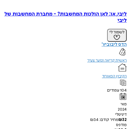
, או: לאן הולכות המחשבות? - מחברת המחשבות של
ר לי
יבוביץ'
קריאה ונוער צעיר
ץ המאוחד
ודים
י
חיר קודם:
34
₪