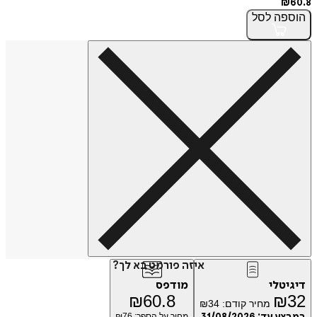
פה
לסל
איזה פורמט בא לך?
טלי
מודפס
₪
60.8
₪
מחיר קודם:
34
₪
מחיר על הספר: ₪
76