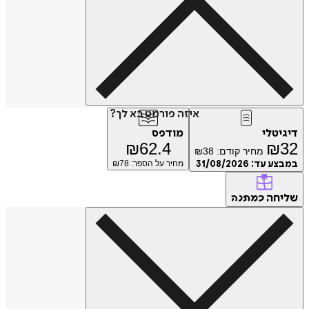
איזה פורמט בא לך?
טלי
מודפס
₪
62.4
₪
מחיר קודם:
38
₪
ע עד:
31/08/2026
מחיר על הספר: ₪
78
חה
כמתנה