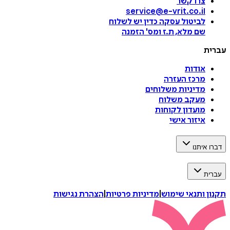
צרו קשר
service@e-vrit.co.il
לביטול עסקה
כדין יש לשלוח
שם מלא, ת.ז ומס
'
הזמנה
ת
אודות
מרכז העזרה
מדיניות משלוחים
מעקב משלוח
מועדון לקוחות
איזור אישי
איתנו
ת
 ותנאי שימוש
|
מדיניות פרטיות
|
הצהרת נגישות