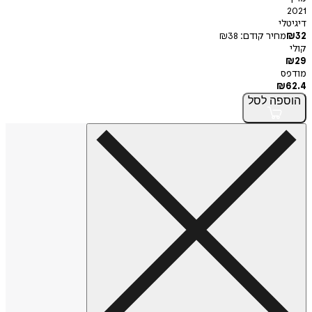
י
חיר קודם:
38
₪
פה
לסל