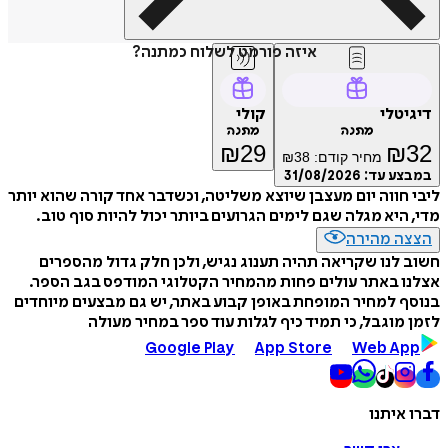
איזה פורמט לשלוח כמתנה?
טלי
קולי
מתנה
מתנה
₪
29
₪
מחיר קודם:
38
₪
ע עד:
31/08/2026
חווה יום מעצבן שיוצא משליטה, וכשדבר אחד קורה שהוא יותר
היא מגלה שגם לימים הגרועים ביותר יכול להיות סוף טוב.
ה מהירה
לנו שקריאה תהיה תענוג נגיש, ולכן חלק גדול מהספרים
 באתר עולים פחות מהמחיר הקטלוגי המודפס בגב הספר.
 למחיר המופחת באופן קבוע באתר, יש גם מבצעים מיוחדים
מוגבל, כי תמיד כיף לגלות עוד ספר במחיר מעולה
Google Play
App Store
Web A
איתנו