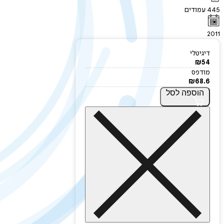
445
עמודים
2011
דיגיטלי
₪
54
מודפס
₪
68.6
הוספה
לסל