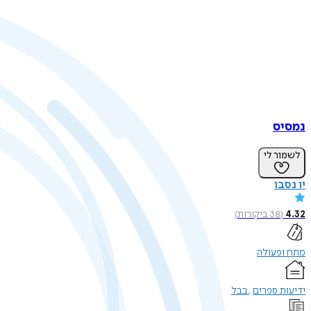
נמסיס
לשמור לי
יו נסבו
4.32
(
38
ביקורות
)
מתח ופעולה
ידיעות ספרים
בבל