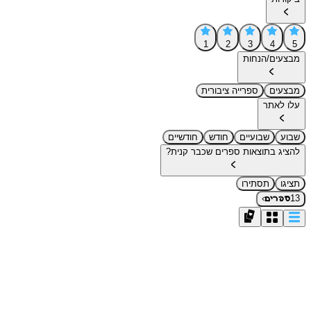
1
2
3
4
5
מבצעים/הנחות
מבצעים
ספרייה ציבורית
עלו לאתר
שבוע
שבועיים
חודש
חודשיים
להציג בתוצאות ספרים שכבר קנית?
תציגו
תסתירו
›
13
ספרים