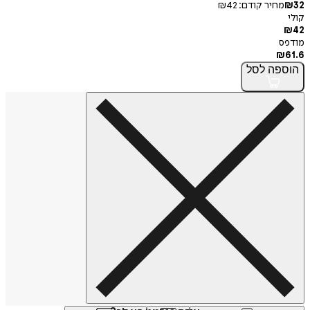
חיר קודם:
42
₪
פה
לסל