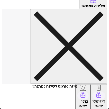
חה
כמתנה
איזה פורמט לשלוח כמתנה?
טלי
קולי
נה
מתנה