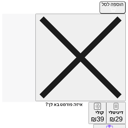
פה
לסל
איזה פורמט בא לך?
טלי
קולי
₪
39
₪