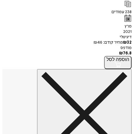
ודים
י
חיר קודם:
46
₪
פה
לסל