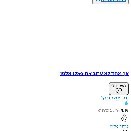
חד לא עוזב את פאלו אלטו
ר לי
איצקוביץ'
218
ביקורות
)
מקור