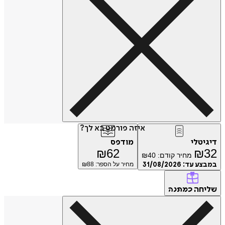
איזה פורמט בא לך?
טלי
מודפס
₪
62
₪
מחיר קודם:
40
₪
ע עד:
31/08/2026
מחיר על הספר: ₪
88
חה
כמתנה