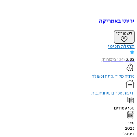
י באמריקה
ר לי
 חכימי
(
104
ביקורות
)
מקור
מתח ופעולה
 ספרים
אחוזת בית
ודים
י