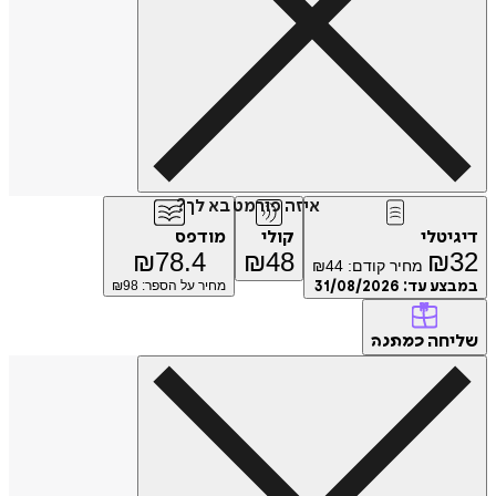
איזה פורמט בא לך?
טלי
קולי
מודפס
₪
78.4
₪
48
₪
מחיר קודם:
44
₪
ע עד:
31/08/2026
מחיר על הספר: ₪
98
חה
כמתנה