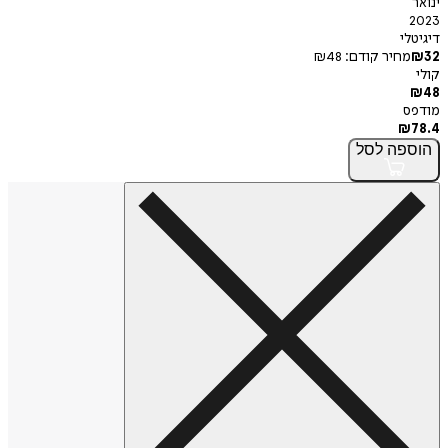
י
חיר קודם:
48
₪
פה
לסל