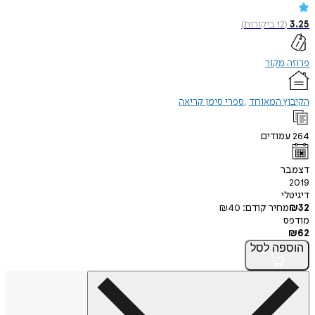
12
ביקורות
)
מקור
ץ המאוחד
ספרי סימן קריאה
ודים
ר
י
חיר קודם:
40
₪
פה
לסל