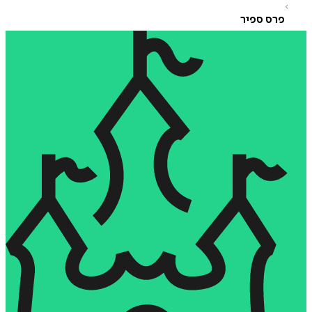
רס ספיר