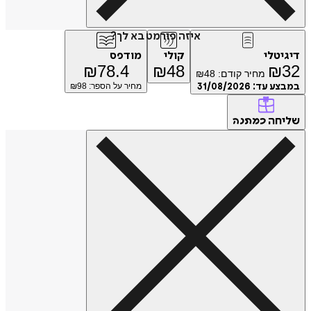
איזה פורמט בא לך?
טלי
קולי
מודפס
₪
78.4
₪
48
₪
מחיר קודם:
48
₪
ע עד:
31/08/2026
מחיר על הספר: ₪
98
חה
כמתנה