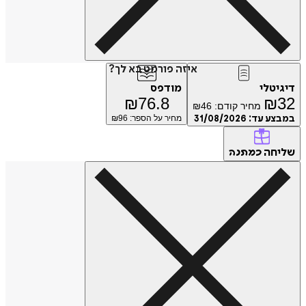
איזה פורמט בא לך?
טלי
מודפס
₪
76.8
₪
מחיר קודם:
46
₪
ע עד:
31/08/2026
מחיר על הספר: ₪
96
חה
כמתנה