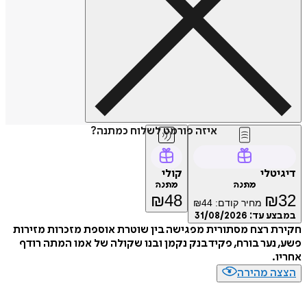
איזה פורמט לשלוח כמתנה?
טלי
קולי
מתנה
מתנה
₪
48
₪
מחיר קודם:
44
₪
ע עד:
31/08/2026
 רצח מסתורית מפגישה בין שוטרת אוספת מזכרות מזירות
נער בורח, פקיד בנק נקמן ובנו שקולה של אמו המתה רודף
.
ה מהירה