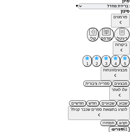
מיון
▾
סינון
פורמטים
דיגיטלי
מודפס
קולי
ביקורות
1
2
3
4
5
מבצעים/הנחות
מבצעים
ספרייה ציבורית
עלו לאתר
שבוע
שבועיים
חודש
חודשיים
להציג בתוצאות ספרים שכבר קנית?
תציגו
תסתירו
›
61
ספרים