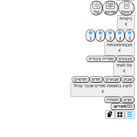
דיגיטלי
מודפס
קולי
ביקורות
1
2
3
4
5
מבצעים/הנחות
מבצעים
ספרייה ציבורית
עלו לאתר
שבוע
שבועיים
חודש
חודשיים
להציג בתוצאות ספרים שכבר קנית?
תציגו
תסתירו
›
203
ספרים