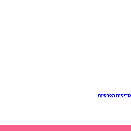
דיניות הפרטיות