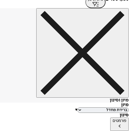
מיון וסינון
מיון
▾
סינון
פורמטים