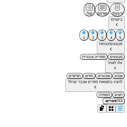
דיגיטלי
מודפס
קולי
ביקורות
1
2
3
4
5
מבצעים/הנחות
מבצעים
ספרייה ציבורית
עלו לאתר
שבוע
שבועיים
חודש
חודשיים
להציג בתוצאות ספרים שכבר קנית?
תציגו
תסתירו
›
763
ספרים