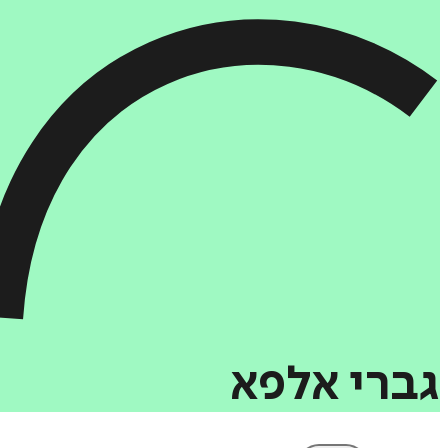
גברי
אלפא